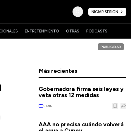
INICIAR SESIÓN
CIONALES
ENTRETENIMIENTO
OTRAS
PODCASTS
PUBLICIDAD
Más recientes
n
Gobernadora firma seis leyes y
veta otras 12 medidas
5
MIN
AAA no precisa cuándo volverá
el agua a Cupey