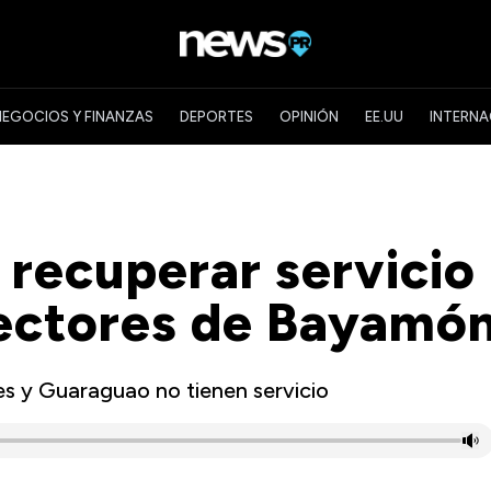
NEGOCIOS Y FINANZAS
DEPORTES
OPINIÓN
EE.UU
INTERNA
 recuperar servicio
ectores de Bayamó
es y Guaraguao no tienen servicio