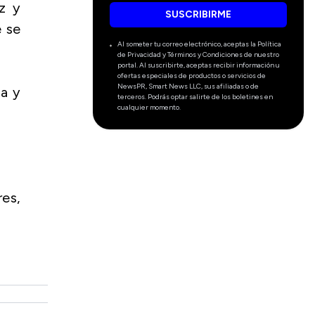
z y
SUSCRIBIRME
 se
Al someter tu correo electrónico, aceptas la Política
de Privacidad y Términos y Condiciones de nuestro
portal. Al suscribirte, aceptas recibir información u
ofertas especiales de productos o servicios de
NewsPR, Smart News LLC, sus afiliadas o de
da y
terceros. Podrás optar salirte de los boletines en
cualquier momento.
res,