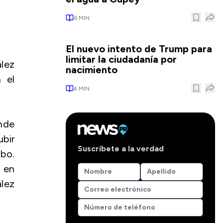
6
MIN
El nuevo intento de Trump para
limitar la ciudadanía por
ález
nacimiento
 el
4
MIN
nde
ubir
Suscríbete a la verdad
bo.
 en
lez