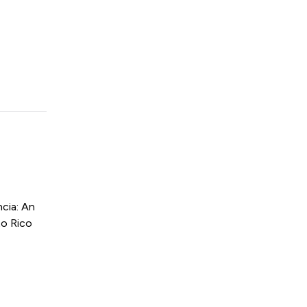
cia: An
to Rico