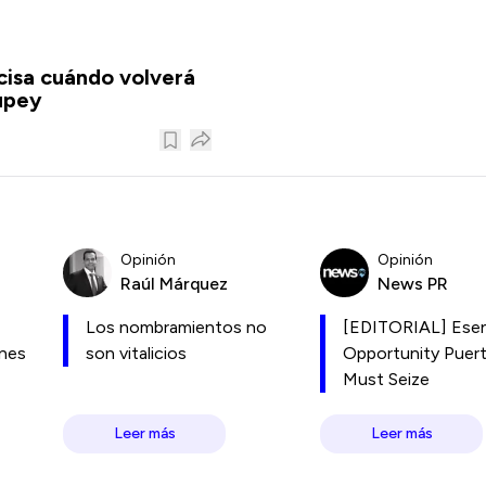
isa cuándo volverá
upey
Opinión
Opinión
Raúl Márquez
News PR
Los nombramientos no
[EDITORIAL] Esen
ones
son vitalicios
Opportunity Puer
Must Seize
Leer más
Leer más