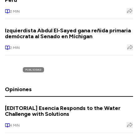
Perú
2
MIN
Izquierdista Abdul El-Sayed gana reñida primaria
demócrata al Senado en Míchigan
2
MIN
PUBLICIDAD
Opiniones
[EDITORIAL] Esencia Responds to the Water
Challenge with Solutions
4
MIN