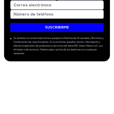
SUSCRIBIRME
Al someter tu correo electrónico, aceptas la Política de Privacidad y Términos y
Condiciones de nuestro portal. Al suscribirte, aceptas recibir información u
ofertas especiales de productos o servicios de NewsPR, Smart News LLC, sus
afiliadas o de terceros. Podrás optar salirte de los boletines en cualquier
momento.