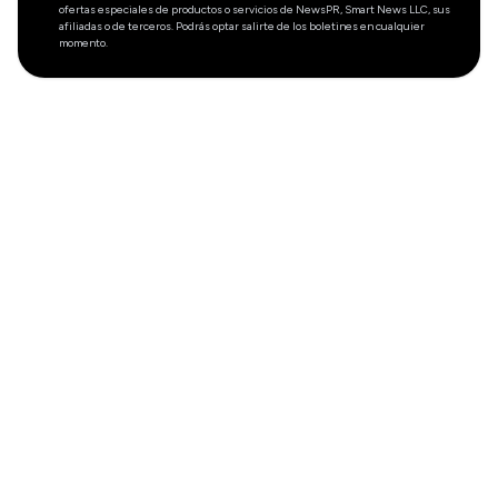
ofertas especiales de productos o servicios de NewsPR, Smart News LLC, sus
afiliadas o de terceros. Podrás optar salirte de los boletines en cualquier
momento.