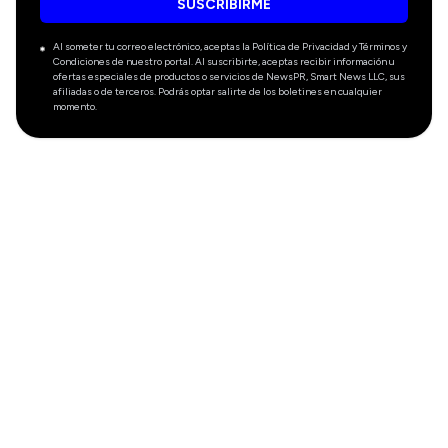
SUSCRIBIRME
Al someter tu correo electrónico, aceptas la Política de Privacidad y Términos y
Condiciones de nuestro portal. Al suscribirte, aceptas recibir información u
ofertas especiales de productos o servicios de NewsPR, Smart News LLC, sus
afiliadas o de terceros. Podrás optar salirte de los boletines en cualquier
momento.