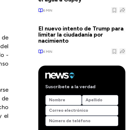
6
MIN
El nuevo intento de Trump para
limitar la ciudadanía por
 de
nacimiento
del
4
MIN
do -
nso
Suscríbete a la verdad
arse
s de
ocho
y el