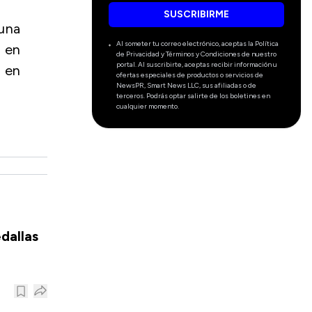
SUSCRIBIRME
 una
Al someter tu correo electrónico, aceptas la Política
a en
de Privacidad y Términos y Condiciones de nuestro
portal. Al suscribirte, aceptas recibir información u
 en
ofertas especiales de productos o servicios de
NewsPR, Smart News LLC, sus afiliadas o de
terceros. Podrás optar salirte de los boletines en
cualquier momento.
dallas