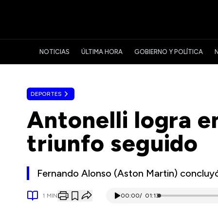
NOTICIAS
ÚLTIMA HORA
GOBIERNO Y POLÍTICA
DEPORTES
Antonelli logra 
triunfo seguido
Fernando Alonso (Aston Martin) concluyó
1
MIN
00:00
/
01:13