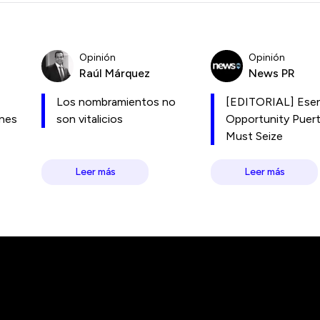
Opinión
Opinión
Raúl Márquez
News PR
Los nombramientos no
[EDITORIAL] Esen
ones
son vitalicios
Opportunity Puer
Must Seize
Leer más
Leer más