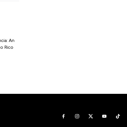
cia: An
to Rico