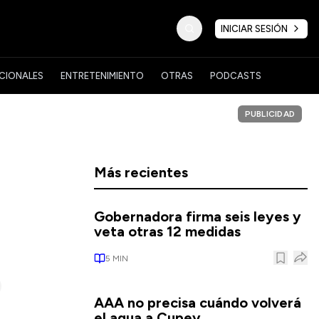
INICIAR SESIÓN
CIONALES
ENTRETENIMIENTO
OTRAS
PODCASTS
PUBLICIDAD
Más recientes
Gobernadora firma seis leyes y
veta otras 12 medidas
5
MIN
AAA no precisa cuándo volverá
el agua a Cupey