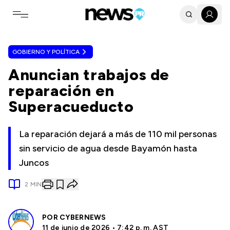
Toggle navigation menu
GOBIERNO Y POLÍTICA
Anuncian trabajos de
reparación en
Superacueducto
La reparación dejará a más de 110 mil personas
sin servicio de agua desde Bayamón hasta
Juncos
2
MIN
POR
CYBERNEWS
11 de junio de 2026 • 7:42 p. m. AST