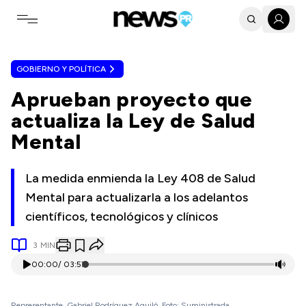
Toggle navigation menu
GOBIERNO Y POLÍTICA
Aprueban proyecto que
actualiza la Ley de Salud
Mental
La medida enmienda la Ley 408 de Salud
Mental para actualizarla a los adelantos
científicos, tecnológicos y clínicos
3
MIN
00:00
/
03:57
Representante, Gabriel Rodríguez Aguiló. Foto: Suministrada