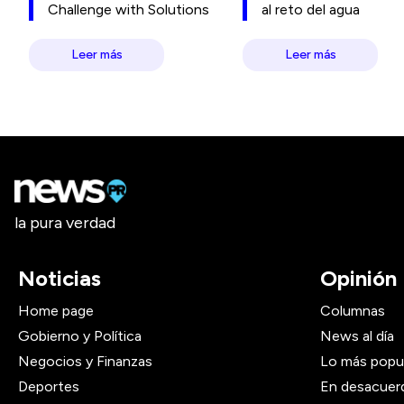
Challenge with Solutions
al reto del agua
Leer más
Leer más
la pura verdad
Noticias
Opinión
Home page
Columnas
Gobierno y Política
News al día
Negocios y Finanzas
Lo más popu
Deportes
En desacuer