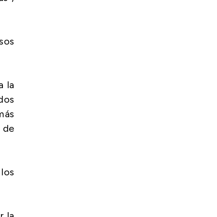
rsos
a la
ados
 más
d de
 los
 la