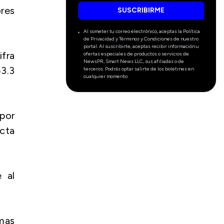
ores
SUSCRIBIRME
Al someter tu correo electrónico, aceptas la Política
de Privacidad y Términos y Condiciones de nuestro
portal. Al suscribirte, aceptas recibir información u
ifra
ofertas especiales de productos o servicios de
NewsPR, Smart News LLC, sus afiliadas o de
53.3
terceros. Podrás optar salirte de los boletines en
cualquier momento.
por
ecta
 al
emas