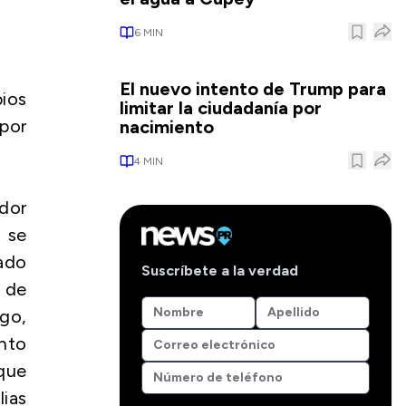
6
MIN
El nuevo intento de Trump para
pios
limitar la ciudadanía por
 por
nacimiento
4
MIN
dor
 se
tado
Suscríbete a la verdad
 de
rgo,
ento
que
ias