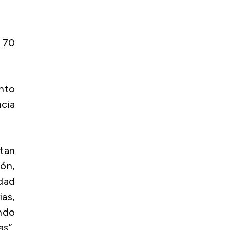
 70
nto
ncia
tan
ión,
dad
ias,
ando
as”,