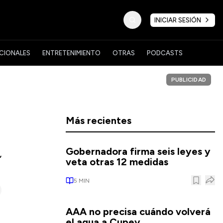
INICIAR SESIÓN
CIONALES
ENTRETENIMIENTO
OTRAS
PODCASTS
PUBLICIDAD
Más recientes
Gobernadora firma seis leyes y
,
veta otras 12 medidas
5
MIN
AAA no precisa cuándo volverá
el agua a Cupey