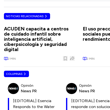
NOTICIAS RELACIONADAS
ACUDEN capacita a centros
El uso prec
de cuidado infantil sobre
sociales pu
inteligencia artificial,
rendimient
ciberpsicología y seguridad
digital
2
MIN
2
MIN
COLUMNAS
Opinión
Opinión
News PR
News PR
[EDITORIAL] Esencia
[EDITORIAL] Esencia
Responds to the Water
responde con soluci