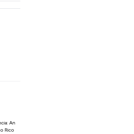
cia: An
to Rico