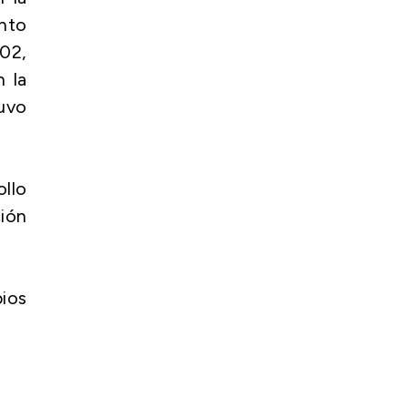
nto
02,
n la
tuvo
ollo
ción
pios