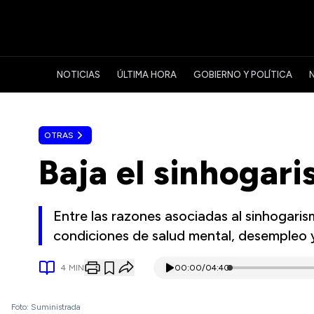
NOTICIAS
ÚLTIMA HORA
GOBIERNO Y POLÍTICA
OTRAS
Baja el sinhogar
Entre las razones asociadas al sinhogaris
condiciones de salud mental, desempleo 
4
MIN
00:00
/
04:40
Foto: Suministrada