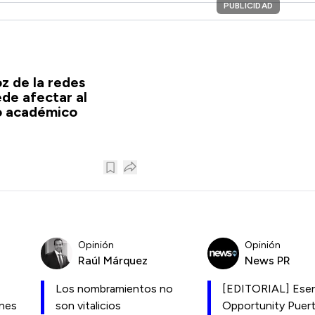
PUBLICIDAD
oz de la redes
ede afectar al
o académico
Opinión
Opinión
Raúl Márquez
News PR
Los nombramientos no
[EDITORIAL] Esen
ones
son vitalicios
Opportunity Puer