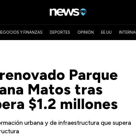
NEGOCIOS Y FINANZAS
DEPORTES
OPINIÓN
EE.UU
INTERNA
 renovado Parque
ana Matos tras
era $1.2 millones
ormación urbana y de infraestructura que supera
ructura