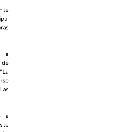
ente
pal
ras
 la
n de
“La
rse
lias
 la
ste