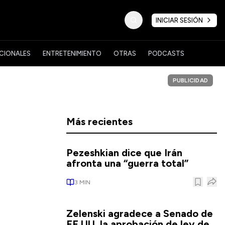
INICIAR SESIÓN
CIONALES
ENTRETENIMIENTO
OTRAS
PODCASTS
PUBLICIDAD
Más recientes
Pezeshkian dice que Irán
afronta una “guerra total”
3
MIN
Zelenski agradece a Senado de
EE.UU. la aprobación de ley de