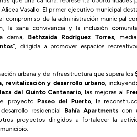
 más que una cancha; representa oportunidades 
 Alicea Vasallo. El primer ejecutivo municipal des
l compromiso de la administración municipal con
n, la sana convivencia y la inclusión comunita
era dama,
Bethzaida Rodríguez Torres
, media
ntos
”, dirigida a promover espacios recreativo
mación urbana y de infraestructura que supera los
, revitalización y desarrollo urbano
, incluyend
Plaza del Quinto Centenario
, las mejoras al
Fre
 el proyecto
Paseo del Puerto
, la reconstruc
desarrollo residencial
Bahía Apartments
con 
otros proyectos dirigidos a fortalecer la activ
 municipio.