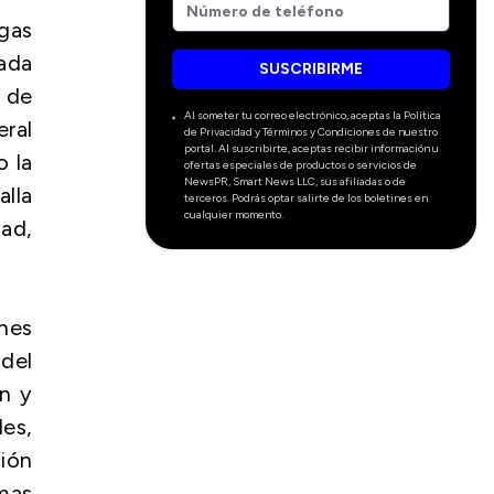
igas
cada
SUSCRIBIRME
 de
Al someter tu correo electrónico, aceptas la Política
eral
de Privacidad y Términos y Condiciones de nuestro
portal. Al suscribirte, aceptas recibir información u
o la
ofertas especiales de productos o servicios de
NewsPR, Smart News LLC, sus afiliadas o de
alla
terceros. Podrás optar salirte de los boletines en
cualquier momento.
dad,
nes
del
n y
es,
ión
imas