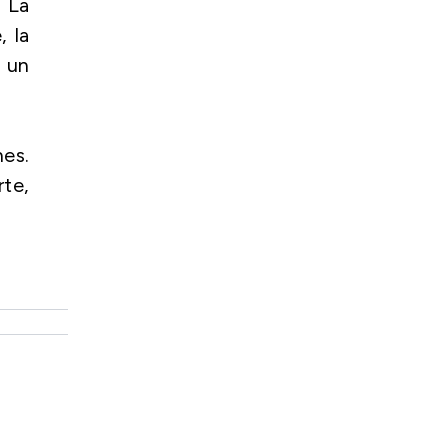
 La
, la
 un
es.
rte,