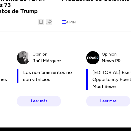
os 73
tos de Trump
4
MIN
Opinión
Opinión
Raúl Márquez
News PR
Los nombramientos no
[EDITORIAL] Esen
ones
son vitalicios
Opportunity Puer
Must Seize
Leer más
Leer más