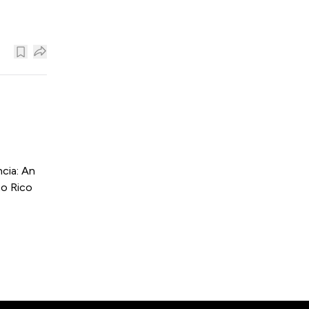
cia: An
to Rico