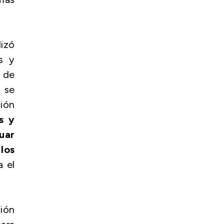
izó
s y
s de
 se
ción
s y
uar
los
a el
ión