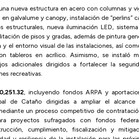
 una nueva estructura en acero con columnas y v
s en
galvalume
y
canopy
, instalación de “
perlins
” 
s estructurales, nueva iluminación LED, sistema
ilitación de pisos y gradas, además de pintura gen
 y el entorno visual de las instalaciones, así com
n tableros en acrílico. Asimismo, se instaló m
os adicionales dirigidos a fortalecer la seguri
nes recreativas.
0,251.32
, incluyendo fondos ARPA y aportacio
pal de Cataño dirigidas a ampliar el alcance 
 mediante un proceso competitivo de contratació
para proyectos sufragados con fondos federal
ucción, cumplimiento, fiscalización y mitigac
idad y resiliencia de la instalación para las próx