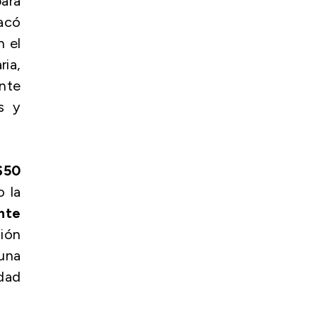
para
tacó
 el
ria,
nte
s y
$50
o la
nte
ción
una
idad