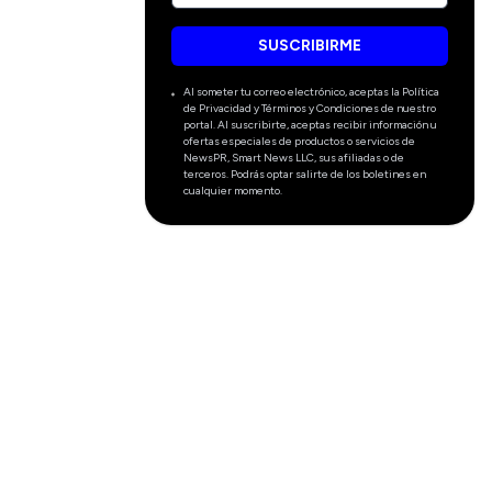
SUSCRIBIRME
Al someter tu correo electrónico, aceptas la Política
de Privacidad y Términos y Condiciones de nuestro
portal. Al suscribirte, aceptas recibir información u
ofertas especiales de productos o servicios de
NewsPR, Smart News LLC, sus afiliadas o de
terceros. Podrás optar salirte de los boletines en
cualquier momento.