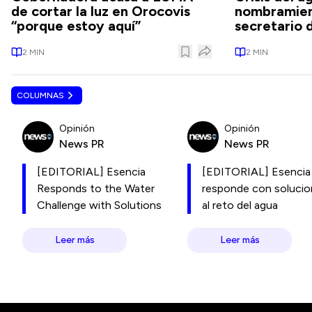
de cortar la luz en Orocovis
nombramien
“porque estoy aquí”
secretario 
2
MIN
2
MIN
COLUMNAS
Opinión
Opinión
News PR
News PR
[EDITORIAL] Esencia
[EDITORIAL] Esencia
Responds to the Water
responde con soluci
Challenge with Solutions
al reto del agua
Leer más
Leer más