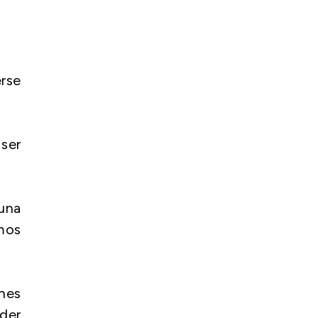
rse
 ser
una
mos
ones
nder