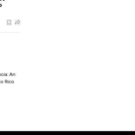
o
cia: An
to Rico