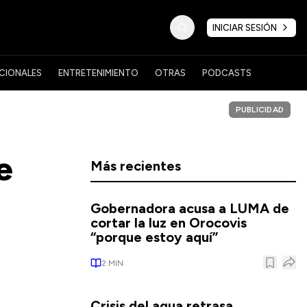
INICIAR SESIÓN
CIONALES
ENTRETENIMIENTO
OTRAS
PODCASTS
PUBLICIDAD
e
Más recientes
Gobernadora acusa a LUMA de
cortar la luz en Orocovis
“porque estoy aquí”
2
MIN
Crisis del agua retrasa