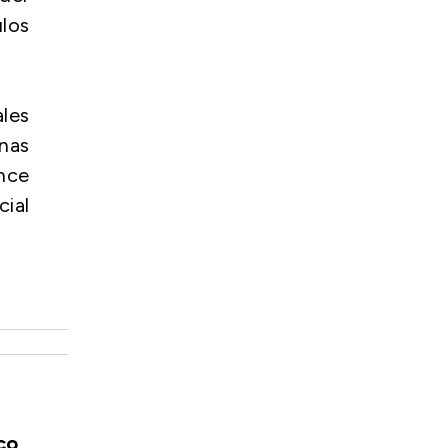
los
ales
nas
once
cial
co