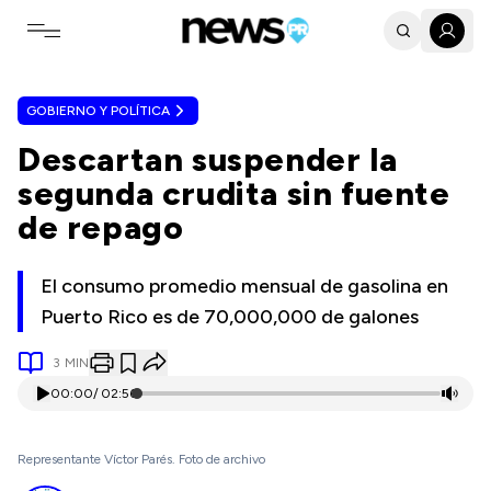
Toggle navigation menu
GOBIERNO Y POLÍTICA
Descartan suspender la
segunda crudita sin fuente
de repago
El consumo promedio mensual de gasolina en
Puerto Rico es de 70,000,000 de galones
3
MIN
00:00
/
02:56
Representante Víctor Parés. Foto de archivo