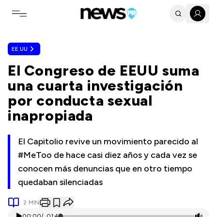
Toggle navigation menu
EE.UU
El Congreso de EEUU suma
una cuarta investigación
por conducta sexual
inapropiada
El Capitolio revive un movimiento parecido al
#MeToo de hace casi diez años y cada vez se
conocen más denuncias que en otro tiempo
quedaban silenciadas
2
MIN
00:00
/
01:41