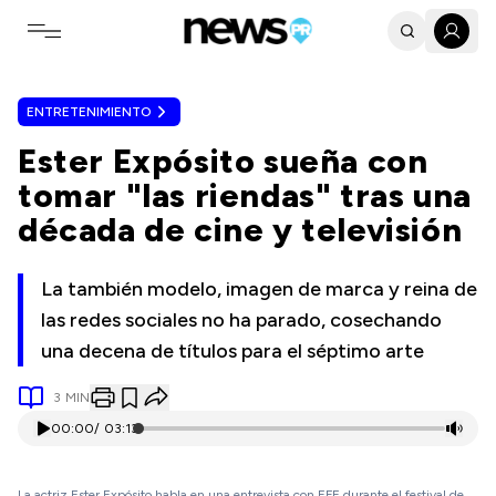
Toggle navigation menu
ENTRETENIMIENTO
Ester Expósito sueña con
tomar "las riendas" tras una
década de cine y televisión
La también modelo, imagen de marca y reina de
las redes sociales no ha parado, cosechando
una decena de títulos para el séptimo arte
3
MIN
00:00
/
03:13
La actriz Ester Expósito habla en una entrevista con EFE durante el festival de