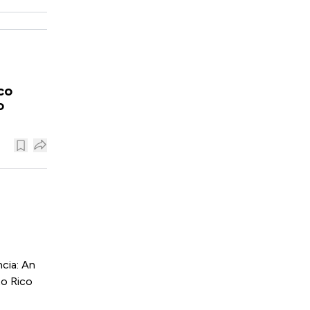
co
o
cia: An
to Rico