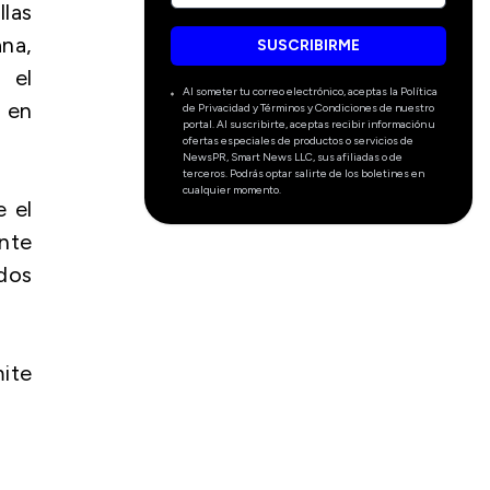
las
ana,
SUSCRIBIRME
 el
Al someter tu correo electrónico, aceptas la Política
o en
de Privacidad y Términos y Condiciones de nuestro
portal. Al suscribirte, aceptas recibir información u
ofertas especiales de productos o servicios de
NewsPR, Smart News LLC, sus afiliadas o de
terceros. Podrás optar salirte de los boletines en
cualquier momento.
e el
ante
ados
ite