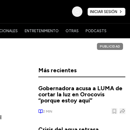
INICIAR SESIÓN
CIONALES
ENTRETENIMIENTO
OTRAS
PODCASTS
PUBLICIDAD
Más recientes
Gobernadora acusa a LUMA de
cortar la luz en Orocovis
“porque estoy aquí”
2
MIN
l
Crisis del agua retrasa