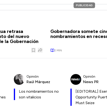
PUBLICIDAD
gua retrasa
Gobernadora somete cin
to del nuevo
nombramientos en reces
de la Gobernación
2
MIN
Opinión
Opinión
Raúl Márquez
News PR
Los nombramientos no
[EDITORIAL] Esen
ones
son vitalicios
Opportunity Puer
Must Seize