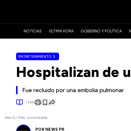
NOTICIAS
ÚLTIMA HORA
GOBIERNO Y POLÍTICA
ENTRETENIMIENTO
Hospitalizan de 
Fue recluido por una embolia pulmonar
1
MIN
Alex DJ. Foto: Suministrada
POR
NEWS PR