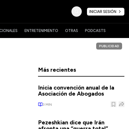
INICIAR SESIÓN
CIONALES
ENTRETENIMIENTO
OTRAS
PODCASTS
PUBLICIDAD
Más recientes
Inicia convención anual de la
Asociación de Abogados
3
MIN
Pezeshkian dice que Irán
afronta una “guerra total”