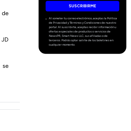
SUSCRIBIRME
 de
Al someter tu correo electrónico, aceptas la Política
de Privacidad y Términos y Condiciones de nuestro
portal. Al suscribirte, aceptas recibir información u
ofertas especiales de productos o servicios de
NewsPR, Smart News LLC, sus afiliadas o de
 JD
terceros. Podrás optar salirte de los boletines en
cualquier momento.
 se