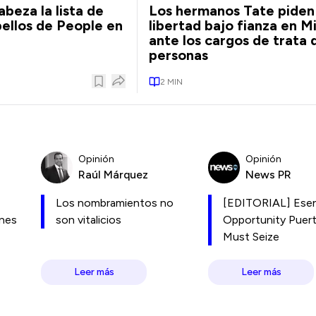
beza la lista de
Los hermanos Tate piden
bellos de People en
libertad bajo fianza en M
ante los cargos de trata 
personas
2
MIN
Opinión
Opinión
Raúl Márquez
News PR
Los nombramientos no
[EDITORIAL] Esen
ones
son vitalicios
Opportunity Puer
Must Seize
Leer más
Leer más