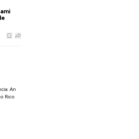
iami
de
cia: An
to Rico