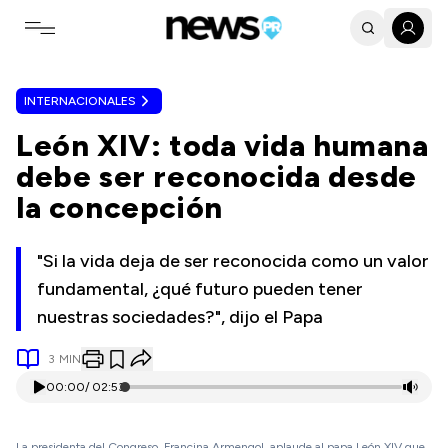
Toggle navigation menu
INTERNACIONALES
León XIV: toda vida humana
debe ser reconocida desde
la concepción
"Si la vida deja de ser reconocida como un valor
fundamental, ¿qué futuro pueden tener
nuestras sociedades?", dijo el Papa
3
MIN
00:00
/
02:53
La presidenta del Congreso, Francina Armengol, aplaude al papa León XIV que