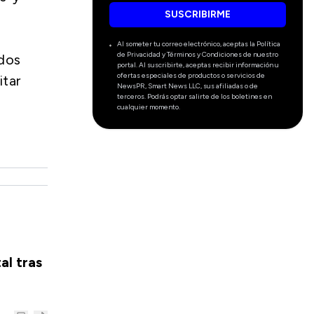
SUSCRIBIRME
Al someter tu correo electrónico, aceptas la Política
de Privacidad y Términos y Condiciones de nuestro
dos
portal. Al suscribirte, aceptas recibir información u
ofertas especiales de productos o servicios de
itar
NewsPR, Smart News LLC, sus afiliadas o de
terceros. Podrás optar salirte de los boletines en
cualquier momento.
al tras