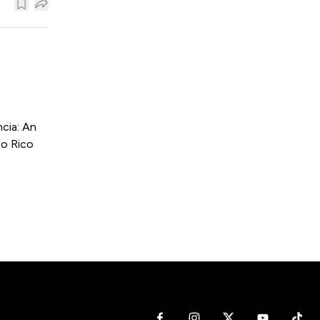
cia: An
to Rico