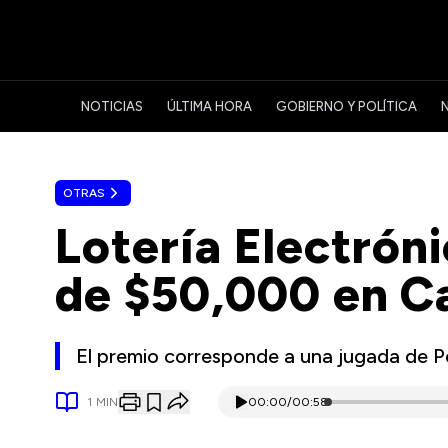
NOTICIAS
ÚLTIMA HORA
GOBIERNO Y POLÍTICA
OTRAS
Lotería Electrón
de $50,000 en C
El premio corresponde a una jugada de P
1
MIN
00:00
/
00:58