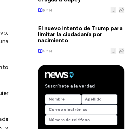
6
MIN
El nuevo intento de Trump para
vo,
limitar la ciudadanía por
nacimiento
una
4
MIN
nto
Suscríbete a la verdad
uier
gada
as y