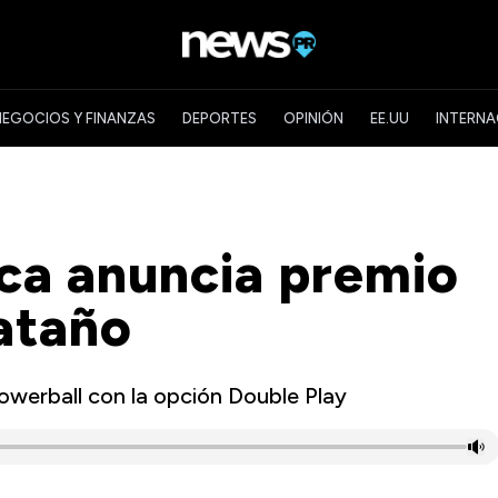
NEGOCIOS Y FINANZAS
DEPORTES
OPINIÓN
EE.UU
INTERNA
ica anuncia premio
ataño
owerball con la opción Double Play