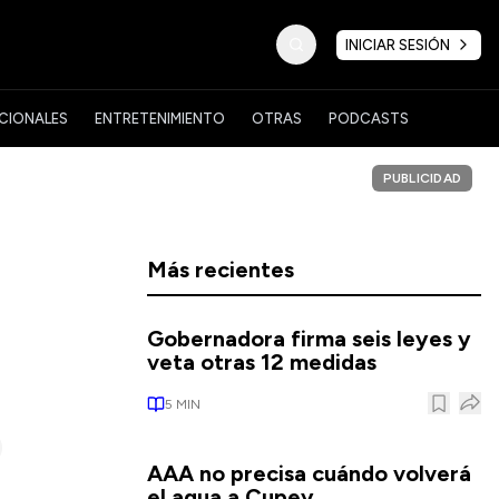
INICIAR SESIÓN
CIONALES
ENTRETENIMIENTO
OTRAS
PODCASTS
PUBLICIDAD
Más recientes
Gobernadora firma seis leyes y
veta otras 12 medidas
5
MIN
AAA no precisa cuándo volverá
el agua a Cupey