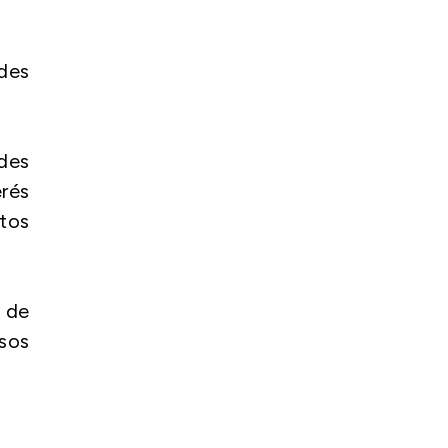
ades
des
erés
tos
o de
sos