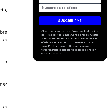
ía,
SUSCRIBIRME
bre
Al someter tu correo electrónico, aceptas la Política
de Privacidad y Términos y Condiciones de nuestro
 de
portal. Al suscribirte, aceptas recibir información u
ofertas especiales de productos o servicios de
NewsPR, Smart News LLC, sus afiliadas o de
terceros. Podrás optar salirte de los boletines en
cualquier momento.
 la
ener
 de