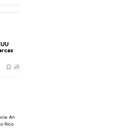
EUU
arcas
cia: An
to Rico