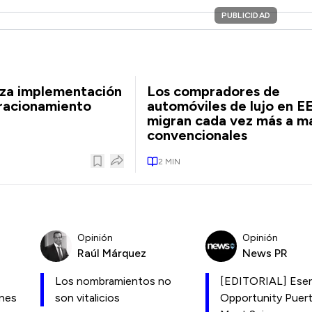
PUBLICIDAD
iza implementación
Los compradores de
 racionamiento
automóviles de lujo en E
migran cada vez más a m
convencionales
2
MIN
Opinión
Opinión
Raúl Márquez
News PR
Los nombramientos no
[EDITORIAL] Esen
ones
son vitalicios
Opportunity Puer