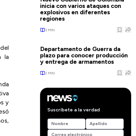
inicia con varios ataques con
explosivos en diferentes
regiones
3
MIN
 del
Departamento de Guerra da
plazo para conocer producción
 la
y entrega de armamentos
2
MIN
nda
tiva
os y
Suscríbete a la verdad
resó
nos,