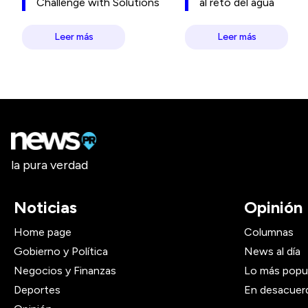
Challenge with Solutions
al reto del agua
Leer más
Leer más
la pura verdad
Noticias
Opinión
Home page
Columnas
Gobierno y Política
News al día
Negocios y Finanzas
Lo más popu
Deportes
En desacuer