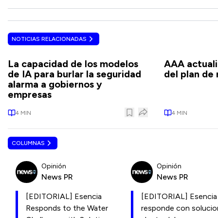
NOTICIAS RELACIONADAS
La capacidad de los modelos
AAA actual
de IA para burlar la seguridad
del plan de
alarma a gobiernos y
empresas
4
MIN
4
MIN
COLUMNAS
Opinión
Opinión
News PR
News PR
[EDITORIAL] Esencia
[EDITORIAL] Esencia
Responds to the Water
responde con soluci