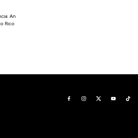
cia: An
to Rico