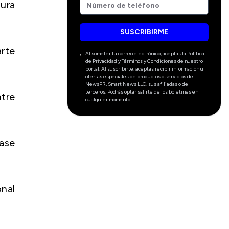
gura
SUSCRIBIRME
arte
Al someter tu correo electrónico, aceptas la Política
de Privacidad y Términos y Condiciones de nuestro
portal. Al suscribirte, aceptas recibir información u
ofertas especiales de productos o servicios de
NewsPR, Smart News LLC, sus afiliadas o de
terceros. Podrás optar salirte de los boletines en
tre
cualquier momento.
ase
nal