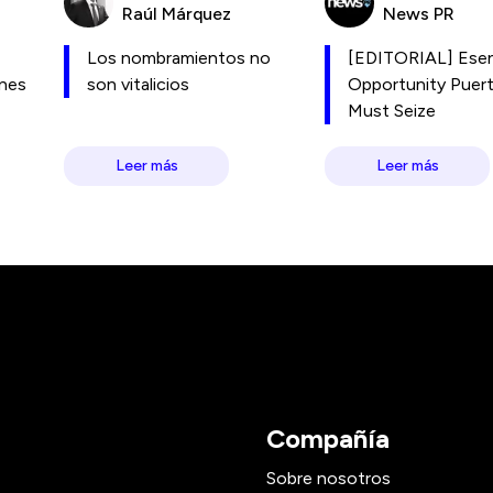
Raúl Márquez
News PR
Los nombramientos no
[EDITORIAL] Esen
ones
son vitalicios
Opportunity Puer
Must Seize
Leer más
Leer más
Compañía
Sobre nosotros