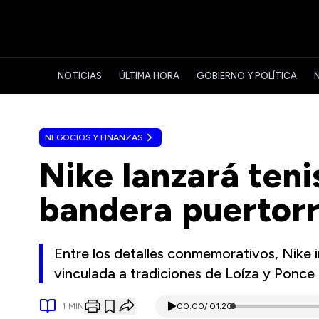
NOTICIAS
ÚLTIMA HORA
GOBIERNO Y POLÍTICA
NEGOCIOS Y FINANZAS
Nike lanzará teni
bandera puertor
Entre los detalles conmemorativos, Nike i
vinculada a tradiciones de Loíza y Ponce
1
MIN
00:00
/
01:20