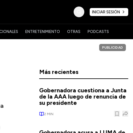
INICIAR SESIÓN
CIONALES
ENTRETENIMIENTO
OTRAS
PODCASTS
PUBLICIDAD
Más recientes
Gobernadora cuestiona a Junta
de la AAA luego de renuncia de
su presidente
ra
2
MIN
Gobernadora acusa a LUMA de