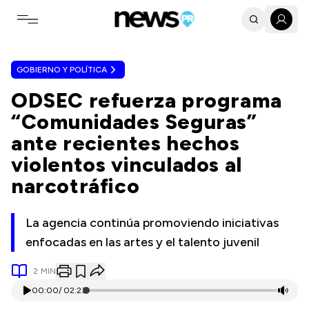
Toggle navigation menu
GOBIERNO Y POLÍTICA
ODSEC refuerza programa
“Comunidades Seguras”
ante recientes hechos
violentos vinculados al
narcotráfico
La agencia continúa promoviendo iniciativas
enfocadas en las artes y el talento juvenil
2
MIN
00:00
/
02:23