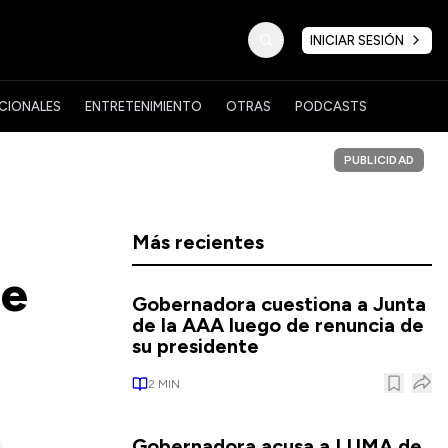
INICIAR SESIÓN
CIONALES
ENTRETENIMIENTO
OTRAS
PODCASTS
PUBLICIDAD
Más recientes
de
Gobernadora cuestiona a Junta
de la AAA luego de renuncia de
su presidente
2
MIN
Gobernadora acusa a LUMA de