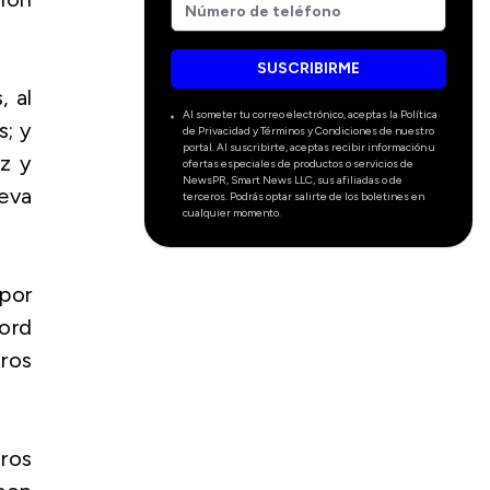
SUSCRIBIRME
, al
Al someter tu correo electrónico, aceptas la Política
s; y
de Privacidad y Términos y Condiciones de nuestro
portal. Al suscribirte, aceptas recibir información u
ez y
ofertas especiales de productos o servicios de
NewsPR, Smart News LLC, sus afiliadas o de
eva
terceros. Podrás optar salirte de los boletines en
cualquier momento.
por
cord
tros
tros