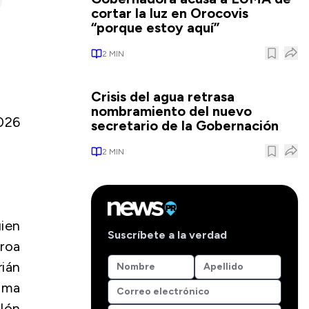
cortar la luz en Orocovis
“porque estoy aquí”
2
MIN
Crisis del agua retrasa
nombramiento del nuevo
026
secretario de la Gobernación
2
MIN
uien
Suscríbete a la verdad
eroa
ián
rama
lón