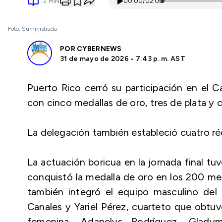
2
MIN
00:00
/
02:05
Foto: Suministrada
POR
CYBERNEWS
31 de mayo de 2026 • 7:43 p. m. AST
Puerto Rico cerró su participación en el
con cinco medallas de oro, tres de plata y 
La delegación también estableció cuatro ré
La actuación boricua en la jornada final tu
conquistó la medalla de oro en los 200 me
también integró el equipo masculino del
Canales y Yariel Pérez, cuarteto que obtuv
femenina, Adanelys Rodríguez, Glady