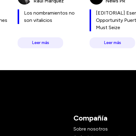
Raúl Márquez
News PR
Los nombramientos no
[EDITORIAL] Esen
ones
son vitalicios
Opportunity Puer
Must Seize
Leer más
Leer más
Compañía
Sobre nosotros