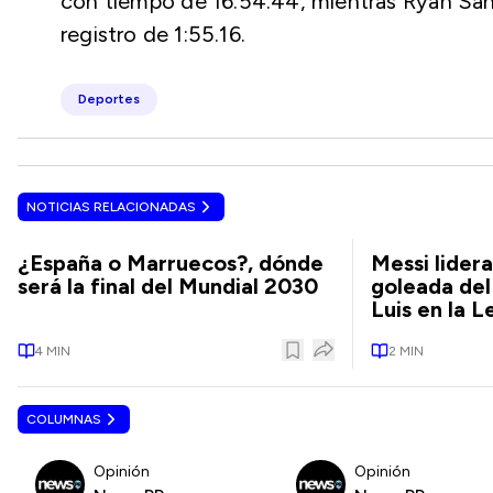
con tiempo de 16:54.44, mientras Ryan Sá
registro de 1:55.16.
Deportes
NOTICIAS RELACIONADAS
¿España o Marruecos?, dónde
Messi lider
será la final del Mundial 2030
goleada del
Luis en la 
4
MIN
2
MIN
COLUMNAS
Opinión
Opinión