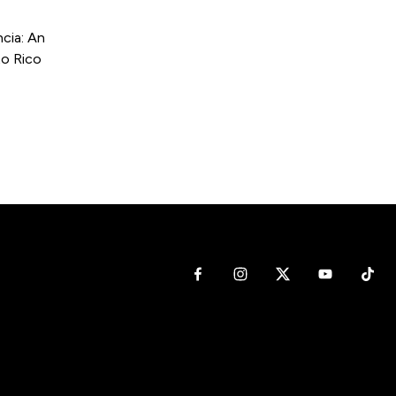
cia: An
to Rico