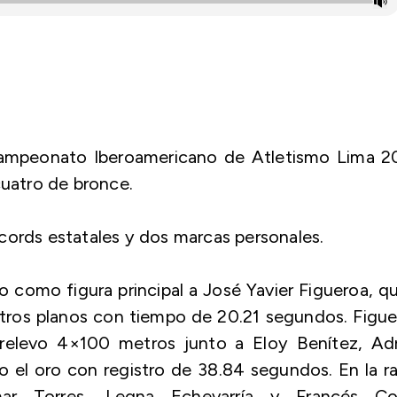
 Campeonato Iberoamericano de Atletismo Lima 2
cuatro de bronce.
cords estatales y dos marcas personales.
vo como figura principal a José Yavier Figueroa, q
tros planos con tiempo de 20.21 segundos. Figu
 relevo 4×100 metros junto a Eloy Benítez, Adr
o el oro con registro de 38.84 segundos. En la 
mar Torres, Legna Echevarría y Francés Co