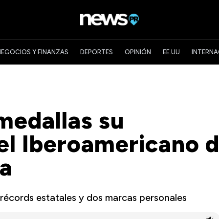
NEGOCIOS Y FINANZAS
DEPORTES
OPINIÓN
EE.UU
INTERNA
medallas su
 el Iberoamericano 
ma
 récords estatales y dos marcas personales