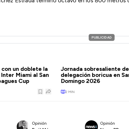
nchez Estrada terminó octavo en los 800 metros 
PUBLICIDAD
a con un doblete la
Jornada sobresaliente de
 Inter Miami al San
delegación boricua en Sa
Leagues Cup
Domingo 2026
2
MIN
Opinión
Opinión