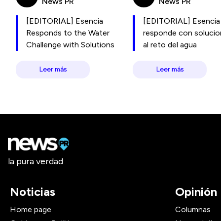
News PR
News PR
[EDITORIAL] Esencia
[EDITORIAL] Esencia
Responds to the Water
responde con soluci
Challenge with Solutions
al reto del agua
Leer más
Leer más
la pura verdad
Noticias
Opinión
Home page
Columnas