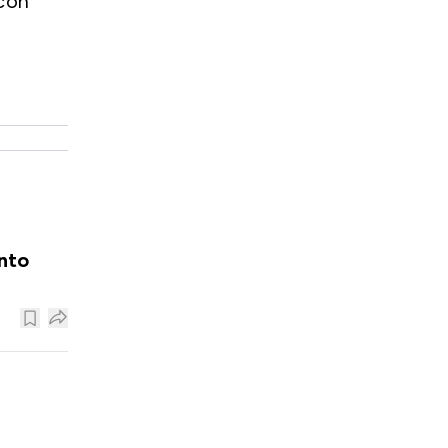
con
nto