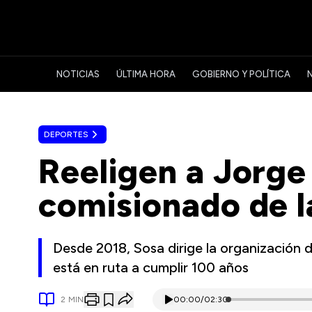
NOTICIAS
ÚLTIMA HORA
GOBIERNO Y POLÍTICA
DEPORTES
Reeligen a Jorg
comisionado de l
Desde 2018, Sosa dirige la organización d
está en ruta a cumplir 100 años
2
MIN
00:00
/
02:30