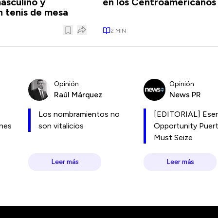
asculino y
en los Centroamericanos
 tenis de mesa
2
MIN
Opinión
Opinión
Raúl Márquez
News PR
Los nombramientos no
[EDITORIAL] Esen
ones
son vitalicios
Opportunity Puer
Must Seize
Leer más
Leer más