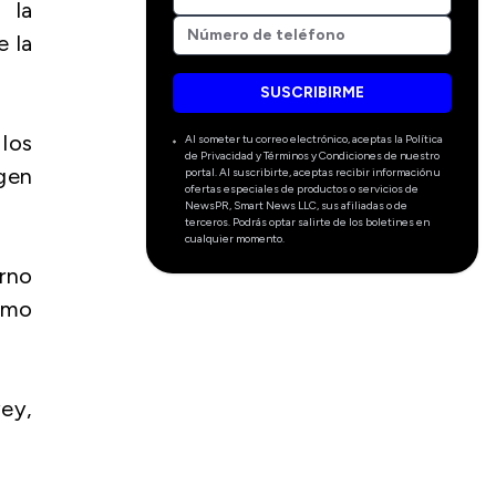
 la
e la
SUSCRIBIRME
los
Al someter tu correo electrónico, aceptas la Política
de Privacidad y Términos y Condiciones de nuestro
agen
portal. Al suscribirte, aceptas recibir información u
ofertas especiales de productos o servicios de
NewsPR, Smart News LLC, sus afiliadas o de
terceros. Podrás optar salirte de los boletines en
cualquier momento.
rno
como
ey,