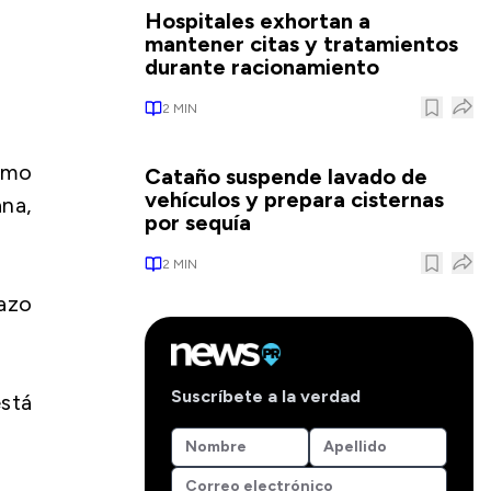
Hospitales exhortan a
mantener citas y tratamientos
durante racionamiento
2
MIN
como
Cataño suspende lavado de
vehículos y prepara cisternas
na,
por sequía
2
MIN
azo
Suscríbete a la verdad
está