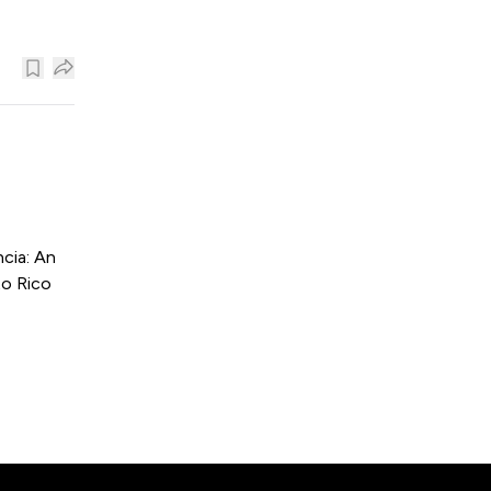
cia: An
to Rico