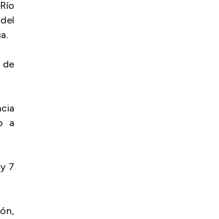
Río
del
a.
o de
cia
o a
 y 7
món,