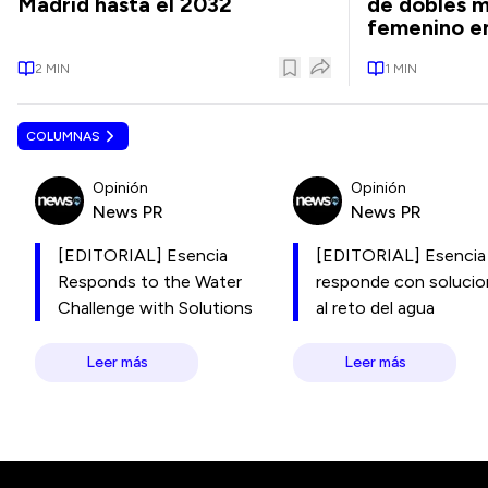
Madrid hasta el 2032
de dobles m
femenino en
2
MIN
1
MIN
COLUMNAS
Opinión
Opinión
News PR
News PR
[EDITORIAL] Esencia
[EDITORIAL] Esencia
Responds to the Water
responde con soluci
Challenge with Solutions
al reto del agua
Leer más
Leer más