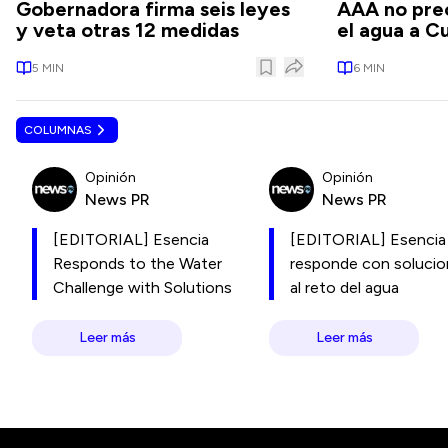
Gobernadora firma seis leyes
AAA no prec
y veta otras 12 medidas
el agua a C
5
MIN
6
MIN
COLUMNAS
Opinión
Opinión
News PR
News PR
[EDITORIAL] Esencia
[EDITORIAL] Esencia
Responds to the Water
responde con soluci
Challenge with Solutions
al reto del agua
Leer más
Leer más