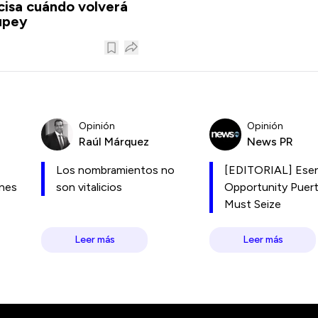
isa cuándo volverá
upey
Opinión
Opinión
Raúl Márquez
News PR
Los nombramientos no
[EDITORIAL] Esen
ones
son vitalicios
Opportunity Puer
Must Seize
Leer más
Leer más