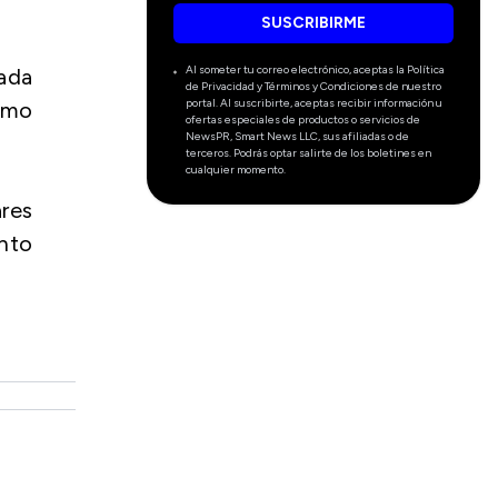
SUSCRIBIRME
Al someter tu correo electrónico, aceptas la Política
mada
de Privacidad y Términos y Condiciones de nuestro
portal. Al suscribirte, aceptas recibir información u
imo
ofertas especiales de productos o servicios de
NewsPR, Smart News LLC, sus afiliadas o de
terceros. Podrás optar salirte de los boletines en
cualquier momento.
ares
ento