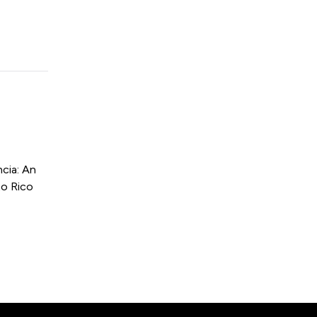
cia: An
to Rico