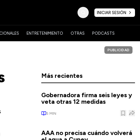
INICIAR SESIÓN
CIONALES
ENTRETENIMIENTO
OTRAS
PODCASTS
PUBLICIDAD
s
Más recientes
Gobernadora firma seis leyes y
veta otras 12 medidas
s
5
MIN
AAA no precisa cuándo volverá
el agua a Cupey