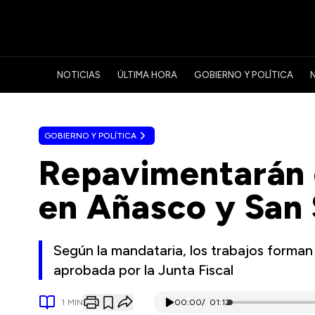
NOTICIAS
ÚLTIMA HORA
GOBIERNO Y POLÍTICA
GOBIERNO Y POLÍTICA
Repavimentarán c
en Añasco y San
Según la mandataria, los trabajos forman
aprobada por la Junta Fiscal
1
MIN
00:00
/
01:12