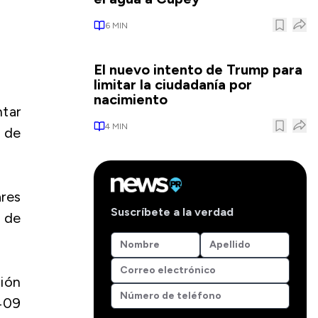
6
MIN
El nuevo intento de Trump para
limitar la ciudadanía por
nacimiento
tar
4
MIN
 de
res
Suscríbete a la verdad
s de
ión
,409