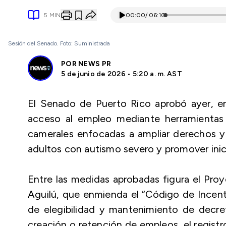
5
MIN
00:00
/
06:10
Sesión del Senado. Foto: Suministrada
POR
NEWS PR
5 de junio de 2026 • 5:20 a. m. AST
El Senado de Puerto Rico aprobó ayer, en s
acceso al empleo mediante herramientas 
camerales enfocadas a ampliar derechos y b
adultos con autismo severo y promover inici
Entre las medidas aprobadas figura el Pr
Aguilú, que enmienda el “Código de Incent
de elegibilidad y mantenimiento de decret
creación o retención de empleos, el registr