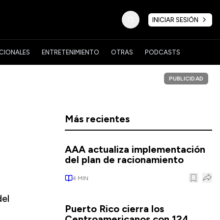
INICIAR SESIÓN
CIONALES
ENTRETENIMIENTO
OTRAS
PODCASTS
PUBLICIDAD
Más recientes
AAA actualiza implementación
del plan de racionamiento
4
MIN
del
Puerto Rico cierra los
Centroamericanos con 124