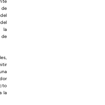
nte
 de
del
del
 la
o de
es,
itir
una
ador
ecto
a la