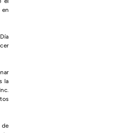
 el
a en
 Día
cer
enar
s la
Inc.
ltos
 de