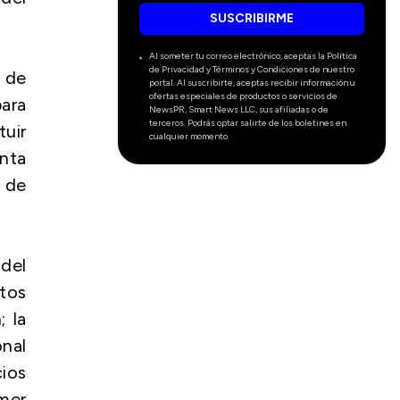
SUSCRIBIRME
Al someter tu correo electrónico, aceptas la Política
de Privacidad y Términos y Condiciones de nuestro
 de
portal. Al suscribirte, aceptas recibir información u
ofertas especiales de productos o servicios de
ara
NewsPR, Smart News LLC, sus afiliadas o de
terceros. Podrás optar salirte de los boletines en
tuir
cualquier momento.
inta
 de
 del
ctos
 la
onal
cios
mer