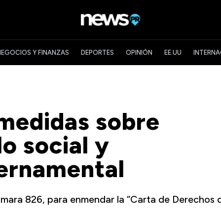
NEGOCIOS Y FINANZAS
DEPORTES
OPINIÓN
EE.UU
INTERNA
medidas sobre
o social y
bernamental
ámara 826, para enmendar la “Carta de Derechos 