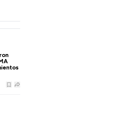
ron
EMA
mientos