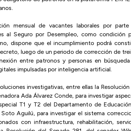
anos.
ción mensual de vacantes laborales por parte
ales al Seguro por Desempleo, como condición p
mo, dispone que el incumplimiento podrá consti
decreto, luego de un periodo de corrección de tre
 conexión entre patronos y personas en búsqueda
ales impulsadas por inteligencia artificial.
luciones investigativas, entre ellas la Resolución
nadora Ada Álvarez Conde, para investigar aspe
especial T1 y T2 del Departamento de Educación;
oto Aguilú, para investigar el sistema correcci
ados con infraestructura, rehabilitación, servi
 la Resolución del Senado 281, del senador Wil