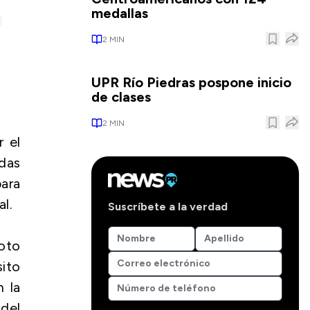
medallas
2
MIN
UPR Río Piedras pospone inicio
de clases
2
MIN
r el
das
para
l.
Suscríbete a la verdad
oto
sito
n la
 del