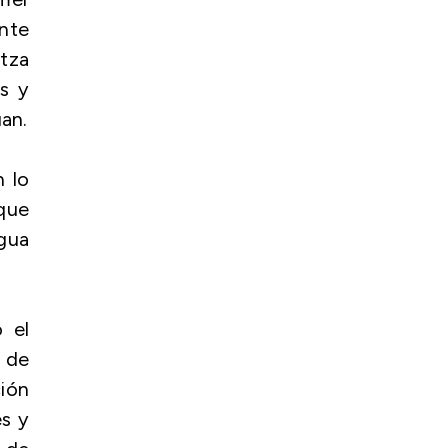
nte
itza
s y
uan.
n lo
 que
gua
 el
n de
ción
es y