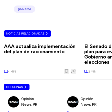
gobierno
NOTICIAS RELACIONADAS
AAA actualiza implementación
El Senado d
del plan de racionamiento
plan para ev
Gobierno an
elecciones
4
MIN
2
MIN
COLUMNAS
Opinión
Opinión
News PR
News PR