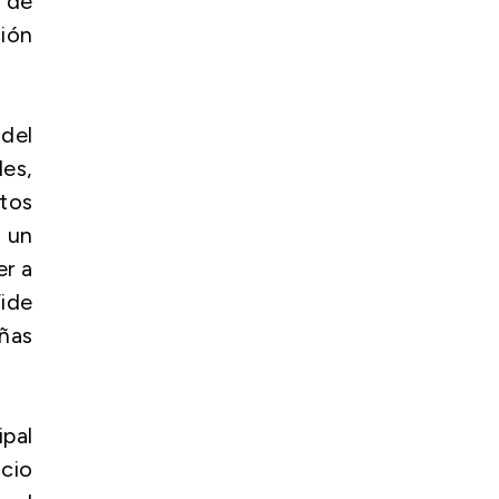
 de
ión
del
es,
tos
 un
er a
Fide
añas
pal
icio