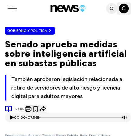
Toggle navigation menu
GOBIERNO Y POLÍTICA
Senado aprueba medidas
sobre inteligencia artificial
en subastas públicas
También aprobaron legislación relacionada a
retiro de servidores de alto riesgo y licencia
digital para adultos mayores
6
MIN
00:00
/
07:50
Presidente del Senado, Thomas Rivera Schatz. Foto: Suministrada