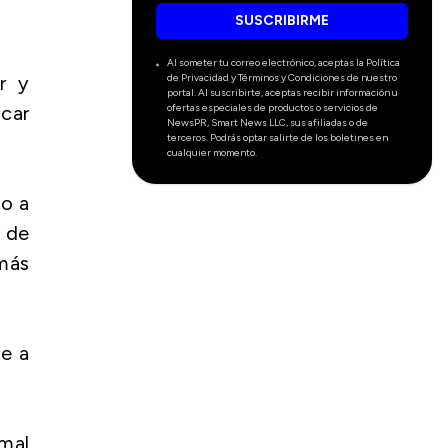
SUSCRIBIRME
Al someter tu correo electrónico, aceptas la Política
de Privacidad y Términos y Condiciones de nuestro
r y
portal. Al suscribirte, aceptas recibir información u
ofertas especiales de productos o servicios de
car
NewsPR, Smart News LLC, sus afiliadas o de
terceros. Podrás optar salirte de los boletines en
cualquier momento.
do a
 de
 más
te a
mal