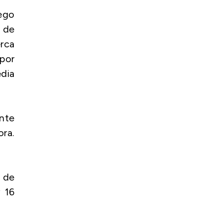
ego
s de
rca
 por
dia
ente
ra.
0 de
 16