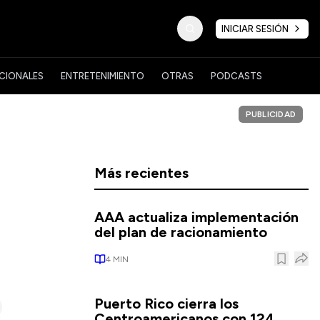
INICIAR SESIÓN
CIONALES
ENTRETENIMIENTO
OTRAS
PODCASTS
PUBLICIDAD
Más recientes
AAA actualiza implementación
del plan de racionamiento
4
MIN
Puerto Rico cierra los
Centroamericanos con 124