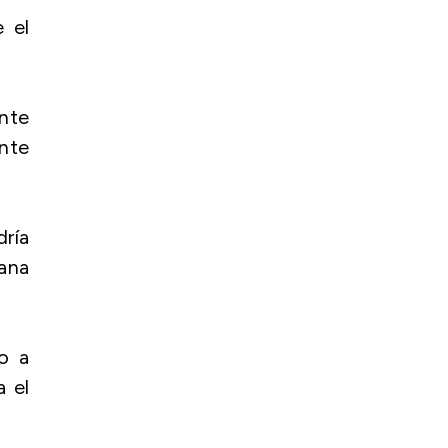
e el
ente
ante
dría
ñana
do a
 el