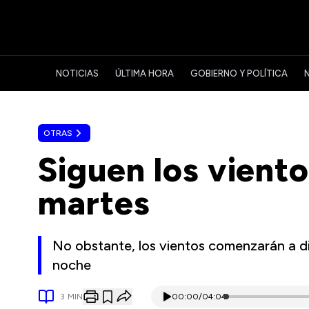
NOTICIAS
ÚLTIMA HORA
GOBIERNO Y POLÍTICA
OTRAS
Siguen los viento
martes
No obstante, los vientos comenzarán a d
noche
3
MIN
00:00
/
04:04