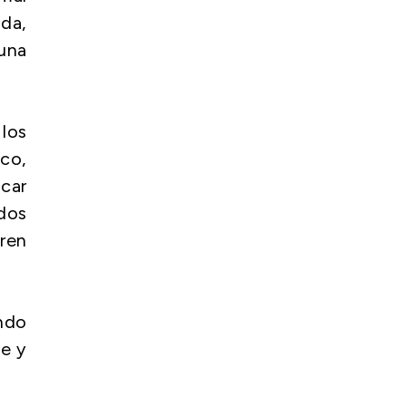
da,
 una
 los
ico,
car
dos
eren
ndo
he y