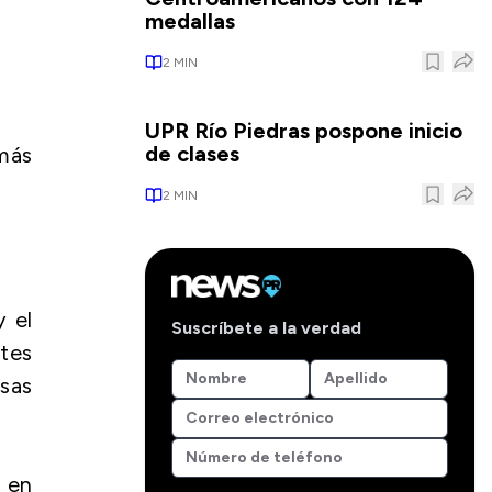
medallas
2
MIN
UPR Río Piedras pospone inicio
de clases
 más
2
MIN
y el
Suscríbete a la verdad
tes
osas
 en