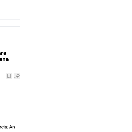
ara
mana
cia: An