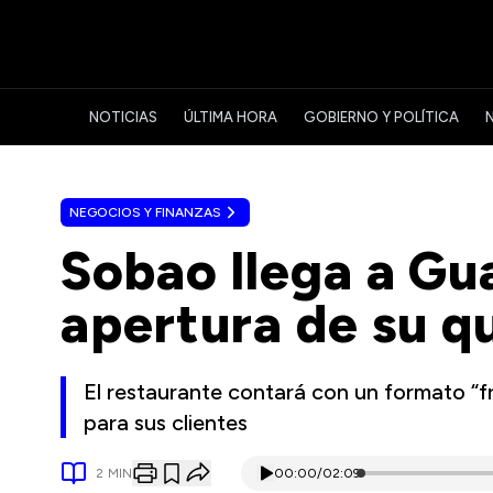
NOTICIAS
ÚLTIMA HORA
GOBIERNO Y POLÍTICA
NEGOCIOS Y FINANZAS
Sobao llega a Gu
apertura de su q
El restaurante contará con un formato “f
para sus clientes
2
MIN
00:00
/
02:09