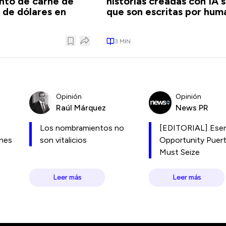
nto de carne de
historias creadas con IA s
s de dólares en
que son escritas por hum
3
MIN
Opinión
Opinión
Raúl Márquez
News PR
Los nombramientos no
[EDITORIAL] Esen
ones
son vitalicios
Opportunity Puer
Must Seize
Leer más
Leer más