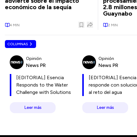
advierte sobre el impacto
procesamie
económico de la sequía
2.8 millone
Guaynabo
4
MIN
2
MIN
COLUMNAS
Opinión
Opinión
News PR
News PR
[EDITORIAL] Esencia
[EDITORIAL] Esencia
Responds to the Water
responde con soluci
Challenge with Solutions
al reto del agua
Leer más
Leer más