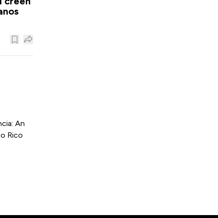
i creen
anos
cia: An
to Rico