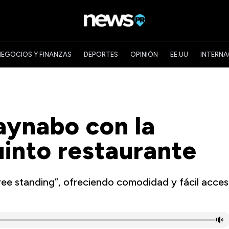
NEGOCIOS Y FINANZAS
DEPORTES
OPINIÓN
EE.UU
INTERNA
aynabo con la
uinto restaurante
ree standing”, ofreciendo comodidad y fácil acce