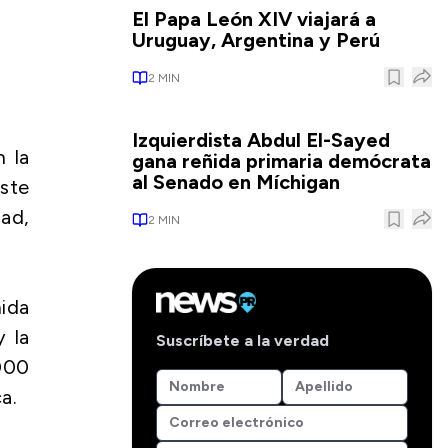
El Papa León XIV viajará a
Uruguay, Argentina y Perú
2
MIN
Izquierdista Abdul El-Sayed
 la
gana reñida primaria demócrata
al Senado en Míchigan
este
ad,
2
MIN
nida
y la
Suscríbete a la verdad
000
a.