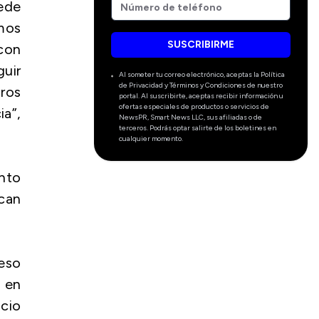
ede
emos
SUSCRIBIRME
 con
guir
Al someter tu correo electrónico, aceptas la Política
de Privacidad y Términos y Condiciones de nuestro
ros
portal. Al suscribirte, aceptas recibir información u
ofertas especiales de productos o servicios de
ia”,
NewsPR, Smart News LLC, sus afiliadas o de
terceros. Podrás optar salirte de los boletines en
cualquier momento.
anto
scan
eso
o en
icio