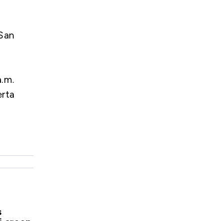
San
a.m.
erta
s