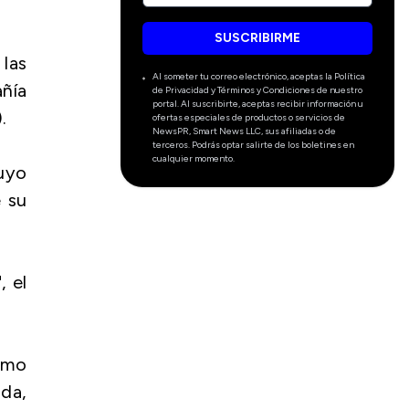
SUSCRIBIRME
las
Al someter tu correo electrónico, aceptas la Política
ñía
de Privacidad y Términos y Condiciones de nuestro
portal. Al suscribirte, aceptas recibir información u
.
ofertas especiales de productos o servicios de
NewsPR, Smart News LLC, sus afiliadas o de
terceros. Podrás optar salirte de los boletines en
cualquier momento.
cuyo
 su
, el
como
da,