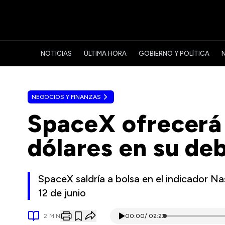
NOTICIAS
ÚLTIMA HORA
GOBIERNO Y POLÍTICA
NEGOCIOS Y FINANZAS
SpaceX ofrecerá 
dólares en su deb
SpaceX saldría a bolsa en el indicador Na
12 de junio
2
MIN
00:00
/
02:27