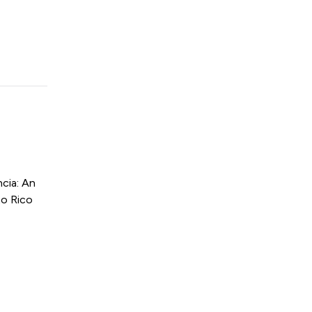
cia: An
to Rico