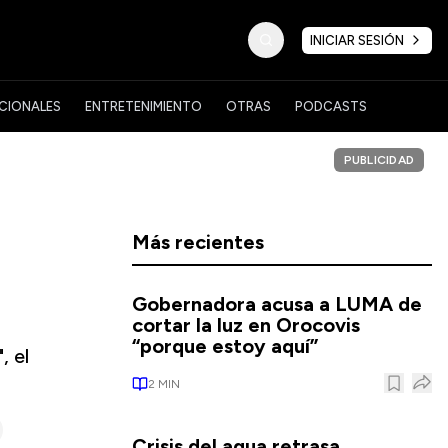
INICIAR SESIÓN
CIONALES
ENTRETENIMIENTO
OTRAS
PODCASTS
PUBLICIDAD
Más recientes
Gobernadora acusa a LUMA de
cortar la luz en Orocovis
“porque estoy aquí”
, el
2
MIN
Crisis del agua retrasa