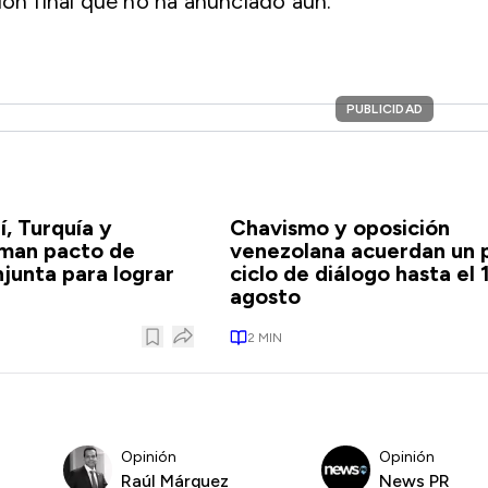
ión final que no ha anunciado aún.
PUBLICIDAD
í, Turquía y
Chavismo y oposición
rman pacto de
venezolana acuerdan un 
junta para lograr
ciclo de diálogo hasta el 
agosto
2
MIN
Opinión
Opinión
Raúl Márquez
News PR