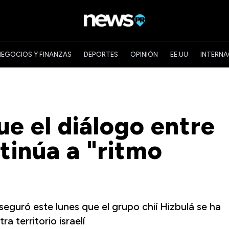
NEGOCIOS Y FINANZAS
DEPORTES
OPINIÓN
EE.UU
INTERNA
e el diálogo entre
tinúa a "ritmo
eguró este lunes que el grupo chií Hizbulá se ha
 territorio israelí