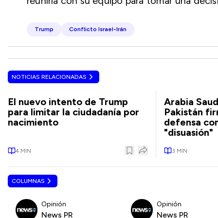
reuniría con su equipo para tomar una decis
Trump
Conflicto Israel-Irán
NOTICIAS RELACIONADAS
El nuevo intento de Trump
Arabia Saud
para limitar la ciudadanía por
Pakistán fi
nacimiento
defensa con
"disuasión"
4
MIN
3
MIN
COLUMNAS
Opinión
Opinión
News PR
News PR