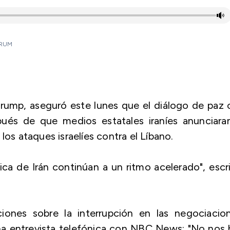
CORUM
rump, aseguró este lunes que el diálogo de paz
pués de que medios estatales iraníes anunciaran
los ataques israelíes contra el Líbano.
ica de Irán continúan a un ritmo acelerado", escr
iones sobre la interrupción en las negociacion
na entrevista telefónica con NBC News: "No nos 