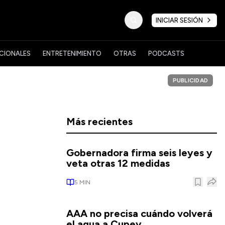
INICIAR SESIÓN
CIONALES
ENTRETENIMIENTO
OTRAS
PODCASTS
PUBLICIDAD
Más recientes
Gobernadora firma seis leyes y
veta otras 12 medidas
5
MIN
AAA no precisa cuándo volverá
el agua a Cupey