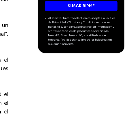
SUSCRIBIRME
Al someter tu correo electrónico, aceptas la Política
de Privacidad y Términos y Condiciones de nuestro
 un
portal. Al suscribirte, aceptas recibir información u
ofertas especiales de productos o servicios de
l",
NewsPR, Smart News LLC, sus afiliadas o de
terceros. Podrás optar salirte de los boletines en
cualquier momento.
 el
ues
ó el
n el
 el