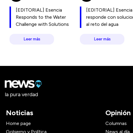
[EDITORIAL] Esencia
[EDITORIAL] Esencia
Responds to the Water
responde con soluci
Challenge with Solutions
al reto del agua
Leer más
Leer más
la pura verdad
Noticias
Opinión
Home page
Columnas
Gobierno y Política
News al día