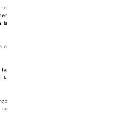
 el
men
 la
e el
 ha
á la
rdo
 se