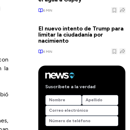
6
MIN
El nuevo intento de Trump para
limitar la ciudadanía por
nacimiento
4
MIN
 con
 la
Suscríbete a la verdad
ibió
es,
han