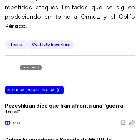
repetidos ataques limitados que se siguen
produciendo en torno a Ormuz y el Golfo
Pérsico.
Trump
Conflicto Israel-Irán
PUBLICIDAD
NOTICIAS RELACIONADAS
Pezeshkian dice que Irán afronta una “guerra
total”
3
MIN
Zelenski agradece a Senado de EE.UU. la