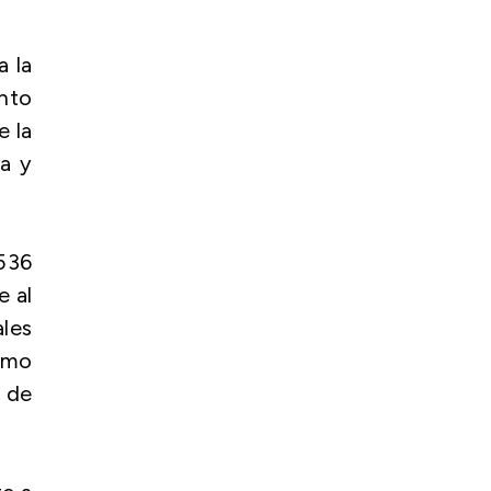
a la
nto
e la
a y
536
e al
les
umo
s de