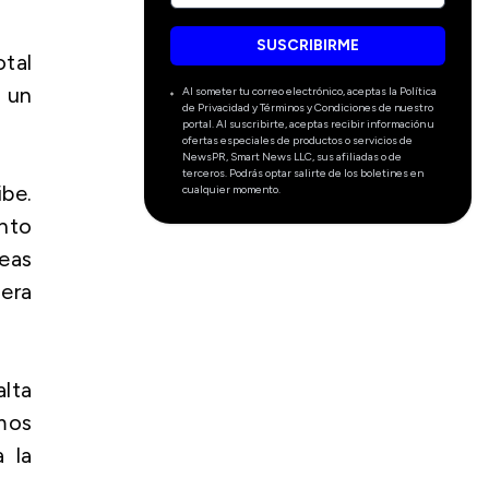
SUSCRIBIRME
tal
 un
Al someter tu correo electrónico, aceptas la Política
de Privacidad y Términos y Condiciones de nuestro
portal. Al suscribirte, aceptas recibir información u
ofertas especiales de productos o servicios de
NewsPR, Smart News LLC, sus afiliadas o de
terceros. Podrás optar salirte de los boletines en
ibe.
cualquier momento.
nto
neas
nera
lta
mos
 la