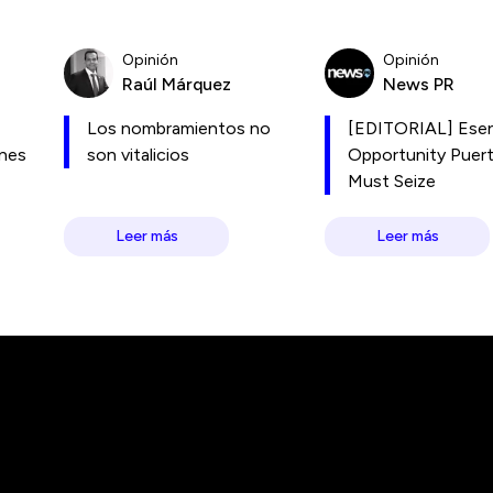
Opinión
Opinión
Raúl Márquez
News PR
Los nombramientos no
[EDITORIAL] Esen
ones
son vitalicios
Opportunity Puer
Must Seize
Leer más
Leer más