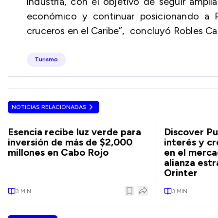
industria, con el objetivo de seguir ampli
económico y continuar posicionando a 
cruceros en el Caribe”, concluyó Robles Ca
Turismo
NOTICIAS RELACIONADAS
Esencia recibe luz verde para
Discover Pu
inversión de más de $2,000
interés y c
millones en Cabo Rojo
en el merca
alianza estr
Orinter
3
MIN
3
MIN