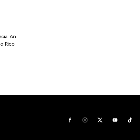
cia: An
to Rico