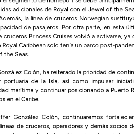
ado el segmento de
homeport
se debe principalmen
alidas adicionales de Royal con el Jewel of the Se
 Además, la línea de cruceros Norwegian sustituy
acidad de pasajeros. Por otra parte, en esta úl
 cruceros Princess Cruises volvió a activarse, ya
ue Royal Caribbean solo tenía un barco post-pande
of the Seas.
onzález Colón, ha reiterado la prioridad de conti
y portuaria de la Isla, así como impulsar iniciat
vidad marítima y continuar posicionando a Puerto 
s en el Caribe.
iffer González Colón, continuaremos fortalecie
 líneas de cruceros, operadores y demás socios d