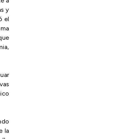
te a
as y
ó el
tima
 que
mia,
nuar
ivas
Rico
ndo
e la