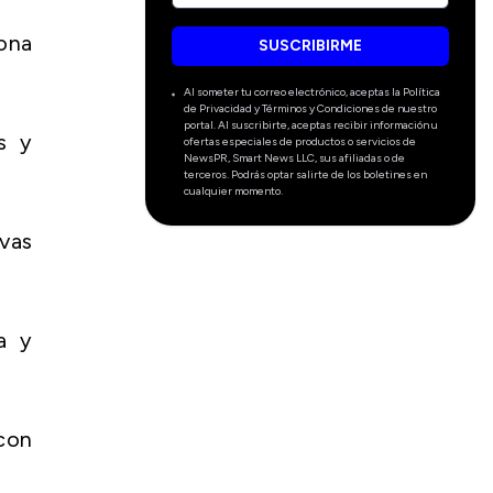
ona
SUSCRIBIRME
Al someter tu correo electrónico, aceptas la Política
de Privacidad y Términos y Condiciones de nuestro
portal. Al suscribirte, aceptas recibir información u
s y
ofertas especiales de productos o servicios de
NewsPR, Smart News LLC, sus afiliadas o de
terceros. Podrás optar salirte de los boletines en
cualquier momento.
vas
a y
con