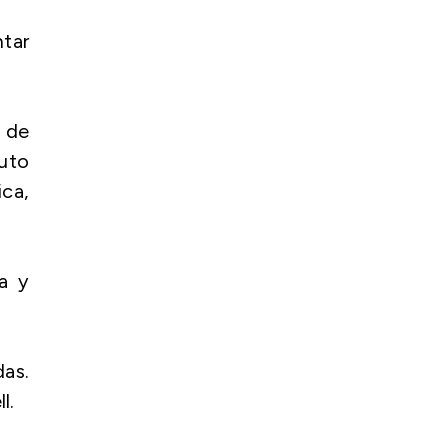
ntar
 de
tuto
ca,
ía y
as.
l.