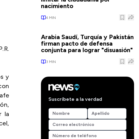
nacimiento
4
MIN
Arabia Saudí, Turquía y Pakistán
firman pacto de defensa
.R.
conjunta para lograr "disuasión"
3
MIN
os y
 con
afe
Suscríbete a la verdad
ón,
 la
cel,