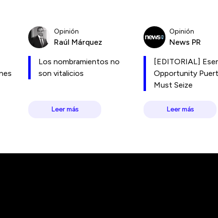
Opinión
Opinión
Raúl Márquez
News PR
Los nombramientos no
[EDITORIAL] Esen
ones
son vitalicios
Opportunity Puer
Must Seize
Leer más
Leer más