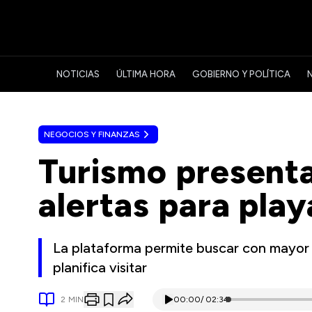
NOTICIAS
ÚLTIMA HORA
GOBIERNO Y POLÍTICA
NEGOCIOS Y FINANZAS
Turismo presenta
alertas para play
La plataforma permite buscar con mayor p
planifica visitar
2
MIN
00:00
/
02:34