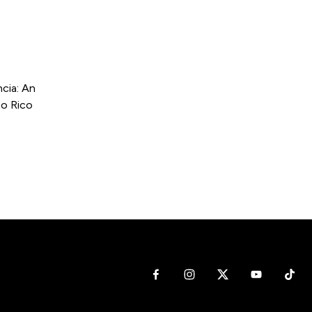
cia: An
to Rico