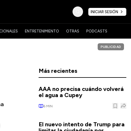
INICIAR SESIÓN
CIONALES
ENTRETENIMIENTO
OTRAS
PODCASTS
PUBLICIDAD
Más recientes
s
AAA no precisa cuándo volverá
el agua a Cupey
na
6
MIN
El nuevo intento de Trump para
limitar la ciudadanía por