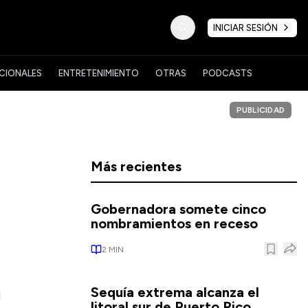
INICIAR SESIÓN
CIONALES
ENTRETENIMIENTO
OTRAS
PODCASTS
PUBLICIDAD
Más recientes
Gobernadora somete cinco
nombramientos en receso
2
MIN
Sequía extrema alcanza el
litoral sur de Puerto Rico