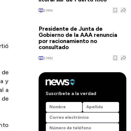
2
MIN
Presidente de Junta de
Gobierno de la AAA renuncia
por racionamiento no
tió
consultado
2
MIN
 de
ia y
al a
Suscríbete a la verdad
 de
nto