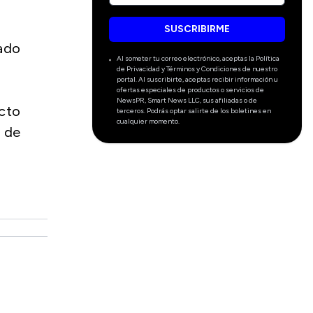
SUSCRIBIRME
iado
Al someter tu correo electrónico, aceptas la Política
de Privacidad y Términos y Condiciones de nuestro
portal. Al suscribirte, aceptas recibir información u
ofertas especiales de productos o servicios de
NewsPR, Smart News LLC, sus afiliadas o de
icto
terceros. Podrás optar salirte de los boletines en
cualquier momento.
 de