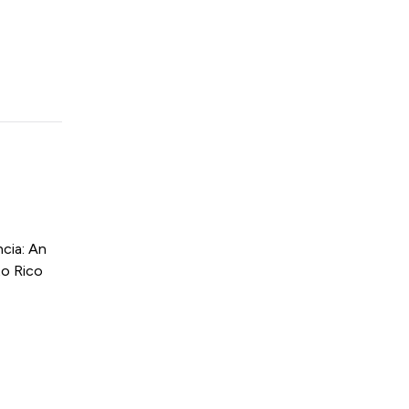
cia: An
to Rico