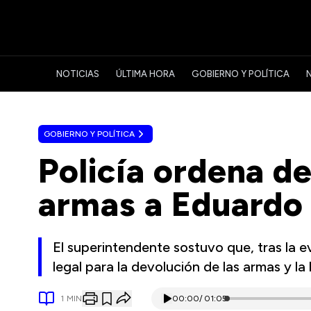
NOTICIAS
ÚLTIMA HORA
GOBIERNO Y POLÍTICA
GOBIERNO Y POLÍTICA
Policía ordena de
armas a Eduardo
El superintendente sostuvo que, tras la 
legal para la devolución de las armas y la 
1
MIN
00:00
/
01:05