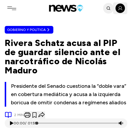
Toggle navigation menu
GOBIERNO Y POLÍTICA
Rivera Schatz acusa al PIP
de guardar silencio ante el
narcotráfico de Nicolás
Maduro
Presidente del Senado cuestiona la “doble vara”
en cobertura mediática y acusa a la izquierda
boricua de omitir condenas a regímenes aliados
2
MIN
00:00
/
01:59