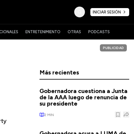
INICIAR SESIÓN
CIONALES
ENTRETENIMIENTO
OTRAS
PODCASTS
PUBLICIDAD
Más recientes
Gobernadora cuestiona a Junta
de la AAA luego de renuncia de
su presidente
2
MIN
rty
Gobernadora acusa a LUMA de