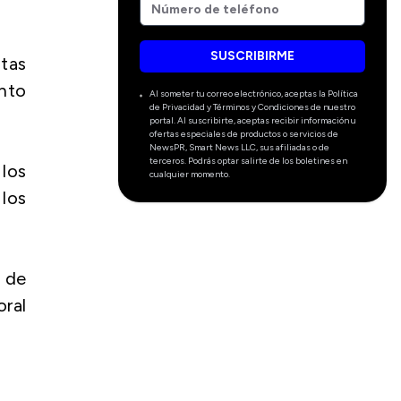
SUSCRIBIRME
tas
ento
Al someter tu correo electrónico, aceptas la Política
de Privacidad y Términos y Condiciones de nuestro
portal. Al suscribirte, aceptas recibir información u
ofertas especiales de productos o servicios de
NewsPR, Smart News LLC, sus afiliadas o de
terceros. Podrás optar salirte de los boletines en
 los
cualquier momento.
 los
 de
ral