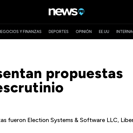
NEGOCIOS Y FINANZAS
DEPORTES
OPINIÓN
EE.UU
INTERNA
sentan propuestas
escrutinio
as fueron Election Systems & Software LLC, Libe