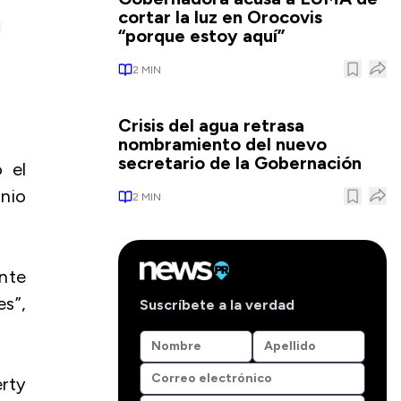
cortar la luz en Orocovis
“porque estoy aquí”
2
MIN
Crisis del agua retrasa
nombramiento del nuevo
secretario de la Gobernación
 el
inio
2
MIN
nte
es”,
Suscríbete a la verdad
rty