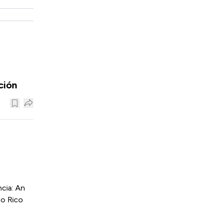
ción
cia: An
to Rico