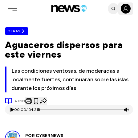
Toggle navigation menu
OTRAS
Aguaceros dispersos para
este viernes
Las condiciones ventosas, de moderadas a
localmente fuertes, continuarán sobre las islas
durante los próximos días
4
MIN
00:00
/
04:23
POR
CYBERNEWS