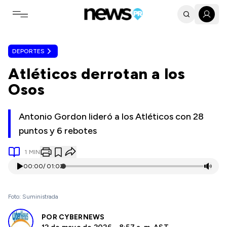
Toggle navigation menu
DEPORTES
Atléticos derrotan a los
Osos
Antonio Gordon lideró a los Atléticos con 28
puntos y 6 rebotes
1
MIN
00:00
/
01:02
Foto: Suministrada
POR
CYBERNEWS