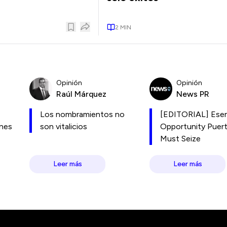
2
MIN
Opinión
Opinión
Raúl Márquez
News PR
Los nombramientos no
[EDITORIAL] Esen
ones
son vitalicios
Opportunity Puer
Must Seize
Leer más
Leer más