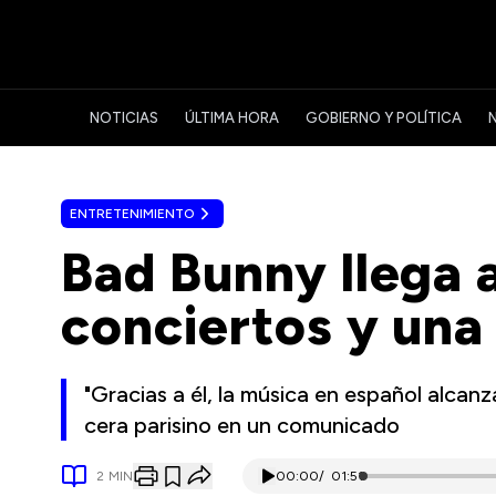
NOTICIAS
ÚLTIMA HORA
GOBIERNO Y POLÍTICA
ENTRETENIMIENTO
Bad Bunny llega a
conciertos y una
"Gracias a él, la música en español alcan
cera parisino en un comunicado
2
MIN
00:00
/
01:51