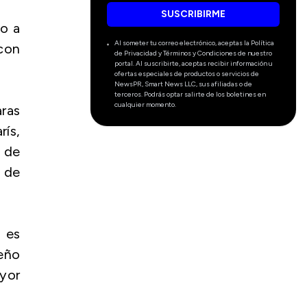
SUSCRIBIRME
bo a
Al someter tu correo electrónico, aceptas la Política
 con
de Privacidad y Términos y Condiciones de nuestro
portal. Al suscribirte, aceptas recibir información u
ofertas especiales de productos o servicios de
NewsPR, Smart News LLC, sus afiliadas o de
terceros. Podrás optar salirte de los boletines en
cualquier momento.
aras
rís,
a de
o de
 es
eño
yor