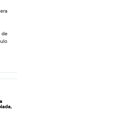
cera
n de
culo
a
Nada,