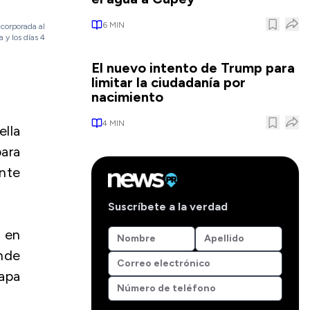
6
MIN
ncorporada al
 y los días 4
El nuevo intento de Trump para
limitar la ciudadanía por
nacimiento
4
MIN
ella
para
nte
Suscríbete a la verdad
s en
nde
papa