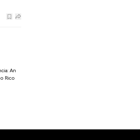
cia: An
to Rico