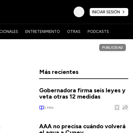
INICIAR SESIÓN
CIONALES
ENTRETENIMIENTO
OTRAS
PODCASTS
PUBLICIDAD
Más recientes
Gobernadora firma seis leyes y
veta otras 12 medidas
5
MIN
AAA no precisa cuándo volverá
el agua a Cupey