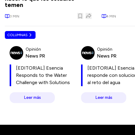
temen
3
MIN
4
MIN
COLUMNAS
Opinión
Opinión
News PR
News PR
[EDITORIAL] Esencia
[EDITORIAL] Esencia
Responds to the Water
responde con soluci
Challenge with Solutions
al reto del agua
Leer más
Leer más