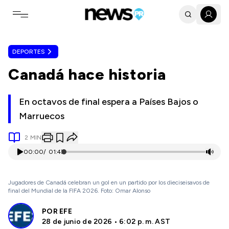
Toggle navigation menu
DEPORTES
Canadá hace historia
En octavos de final espera a Países Bajos o
Marruecos
2
MIN
00:00
/
01:47
Jugadores de Canadá celebran un gol en un partido por los dieciseisavos de
final del Mundial de la FIFA 2026. Foto: Omar Alonso
POR
EFE
28 de junio de 2026 • 6:02 p. m. AST