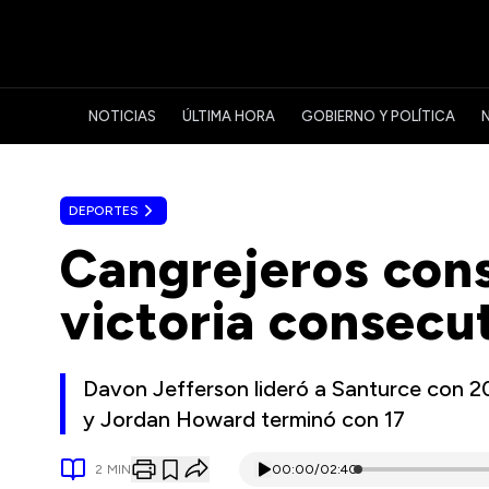
NOTICIAS
ÚLTIMA HORA
GOBIERNO Y POLÍTICA
DEPORTES
Cangrejeros cons
victoria consecu
Davon Jefferson lideró a Santurce con 2
y Jordan Howard terminó con 17
2
MIN
00:00
/
02:40