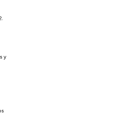
2.
s y
os