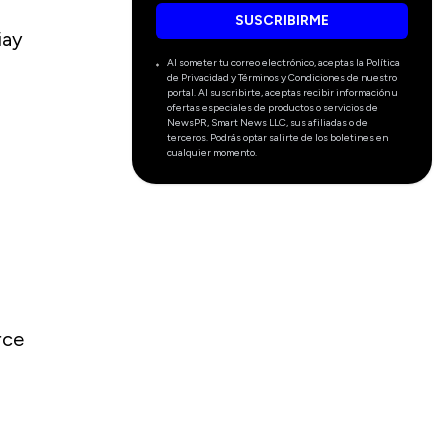
SUSCRIBIRME
iay
Al someter tu correo electrónico, aceptas la Política
de Privacidad y Términos y Condiciones de nuestro
portal. Al suscribirte, aceptas recibir información u
ofertas especiales de productos o servicios de
NewsPR, Smart News LLC, sus afiliadas o de
terceros. Podrás optar salirte de los boletines en
cualquier momento.
rce