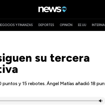
NEGOCIOS Y FINANZAS
DEPORTES
OPINIÓN
EE.UU
INTERNA
iguen su tercera
tiva
0 puntos y 15 rebotes. Ángel Matías añadió 18 pun