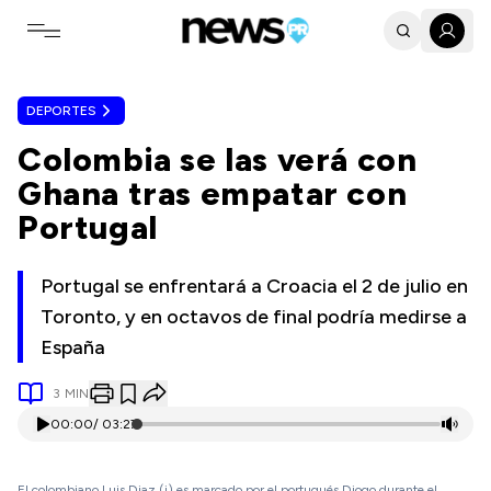
Toggle navigation menu
DEPORTES
Colombia se las verá con
Ghana tras empatar con
Portugal
Portugal se enfrentará a Croacia el 2 de julio en
Toronto, y en octavos de final podría medirse a
España
3
MIN
00:00
/
03:27
El colombiano Luis Diaz (i) es marcado por el portugués Diogo durante el