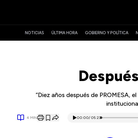
NOTICIAS
ÚLTIMA HORA
GOBIERNO Y POLÍTICA
Después
“Diez años después de PROMESA, el re
institucional
4
MIN
00:00
/
05:23