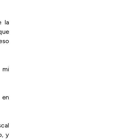
 la
que
ceso
a mi
a en
scal
o, y