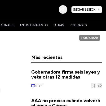
INICIAR SESIÓN
CIONALES
ENTRETENIMIENTO
OTRAS
PODCASTS
PUBLICIDAD
Más recientes
Gobernadora firma seis leyes y
veta otras 12 medidas
5
MIN
AAA no precisa cuándo volverá
el agua a Cupey