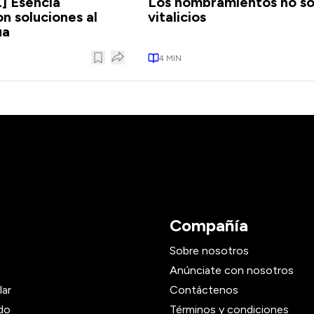
] Esencia
Los nombramientos no s
n soluciones al
vitalicios
ua
4
MIN
Compañía
Sobre nosotros
Anúnciate con nosotros
lar
Contáctenos
do
Términos y condiciones