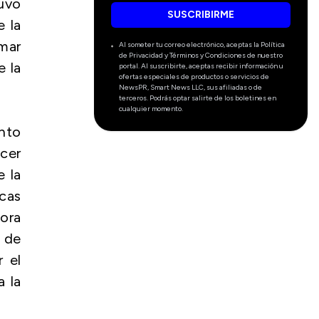
uvo
SUSCRIBIRME
e la
omar
Al someter tu correo electrónico, aceptas la Política
de Privacidad y Términos y Condiciones de nuestro
e la
portal. Al suscribirte, aceptas recibir información u
ofertas especiales de productos o servicios de
NewsPR, Smart News LLC, sus afiliadas o de
terceros. Podrás optar salirte de los boletines en
cualquier momento.
ento
ecer
e la
icas
hora
s de
r el
a la