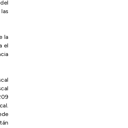
del
 las
e la
a el
ncia
scal
scal
 209
cal.
ede
stán