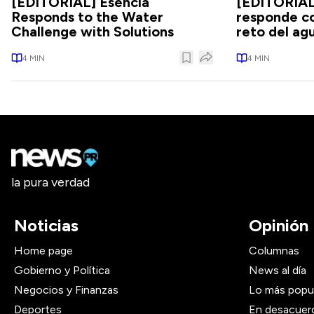
[EDITORIAL] Esencia
[EDITORIAL
Responds to the Water
responde co
Challenge with Solutions
reto del ag
4
MIN
4
MIN
la pura verdad
Noticias
Opinión
Home page
Columnas
Gobierno y Política
News al día
Negocios y Finanzas
Lo más popu
Deportes
En desacuer