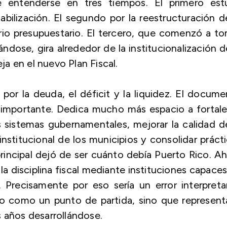
ntenderse en tres tiempos. El primero est
abilización. El segundo por la reestructuración d
brio presupuestario. El tercero, que comenzó a t
ndose, gira alrededor de la institucionalización d
eja en el nuevo Plan Fiscal.
or la deuda, el déficit y la liquidez. El docum
n importante. Dedica mucho más espacio a fortal
os sistemas gubernamentales, mejorar la calidad d
 institucional de los municipios y consolidar práct
incipal dejó de ser cuánto debía Puerto Rico. A
a disciplina fiscal mediante instituciones capace
 Precisamente por eso sería un error interpreta
io como un punto de partida, sino que represent
s años desarrollándose.