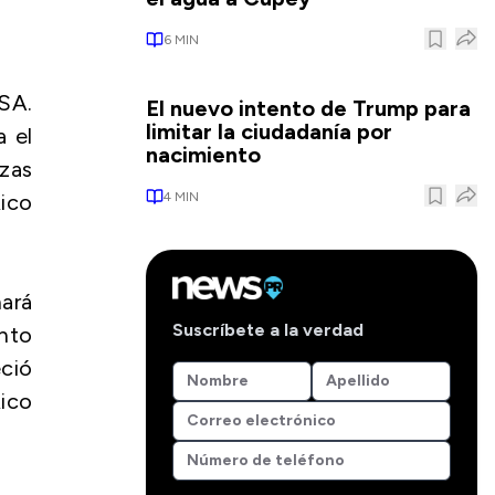
6
MIN
SA.
El nuevo intento de Trump para
limitar la ciudadanía por
a el
nacimiento
nzas
4
MIN
Rico
nará
Suscríbete a la verdad
unto
ció
ico