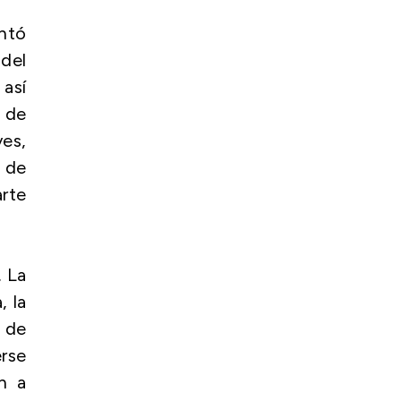
ntó
 del
 así
 de
ives
,
s de
arte
. La
, la
o de
rse
n a