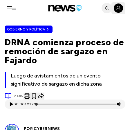
Toggle navigation menu
GOBIERNO Y POLÍTICA
DRNA comienza proceso de
remoción de sargazo en
Fajardo
Luego de avistamientos de un evento
significativo de sargazo en dicha zona
2
MIN
00:00
/
01:20
POR
CYBERNEWS