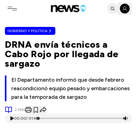
Toggle navigation menu
GOBIERNO Y POLÍTICA
DRNA envía técnicos a
Cabo Rojo por llegada de
sargazo
El Departamento informó que desde febrero
reacondicionó equipo pesado y embarcaciones
para la temporada de sargazo
2
MIN
00:00
/
01:48