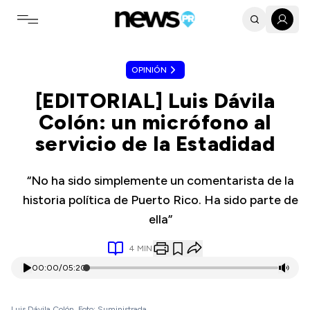
Toggle navigation menu
OPINIÓN
[EDITORIAL] Luis Dávila
Colón: un micrófono al
servicio de la Estadidad
“No ha sido simplemente un comentarista de la
historia política de Puerto Rico. Ha sido parte de
ella”
4
MIN
00:00
/
05:20
Luis Dávila Colón. Foto: Suministrada