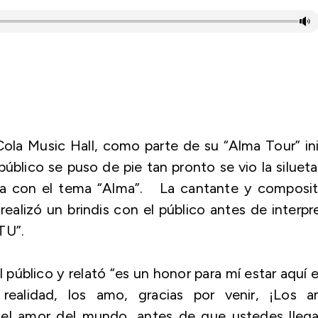
ola Music Hall, como parte de su “Alma Tour” in
público se puso de pie tan pronto se vio la siluet
arla con el tema “Alma”. La cantante y composit
alizó un brindis con el público antes de interpr
U TU”.
 público y relató
“es un honor para mí estar aquí 
alidad, los amo, gracias por venir, ¡Los a
el amor del mundo, antes de que ustedes llega