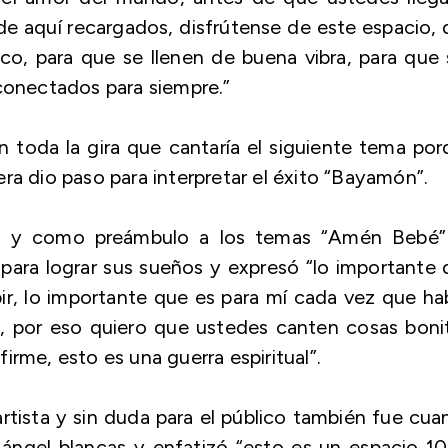
e aquí recargados, disfrútense de este espacio,
co, para que se llenen de buena vibra, para que
onectados para siempre.”
en toda la gira que cantaría el siguiente tema po
nera dio paso para interpretar el éxito “Bayamón
da y como preámbulo a los temas “Amén Bebé
para lograr sus sueños y expresó
“lo importante
ir, lo importante que es para mí cada vez que ha
, por eso quiero que ustedes canten cosas bonit
rme, esto es una guerra espiritual”.
artista y sin duda para el público también fue cu
 ángel blancas y enfatizó
“esto es un espacio 1