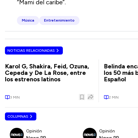
“Mami del caribe”.
Música
Entretenimiento
NOTICIAS RELACIONADAS
Karol G, Shakira, Feid, Ozuna,
Belinda enca
Cepeda y De La Rose, entre
los 50 más 
los estrenos latinos
Español
3
MIN
2
MIN
COLUMNAS
Opinión
Opinión
News PR
News PR