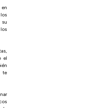
a en
los
 su
 los
as,
 el
ién
2 te
inar
icos