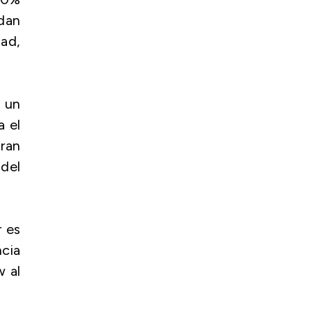
idan
dad,
 un
a el
gran
del
r es
ncia
w al