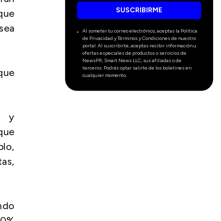
SUSCRIBIRME
 que
 sea
Al someter tu correo electrónico, aceptas la Política
de Privacidad y Términos y Condiciones de nuestro
portal. Al suscribirte, aceptas recibir información u
ofertas especiales de productos o servicios de
NewsPR, Smart News LLC, sus afiliadas o de
terceros. Podrás optar salirte de los boletines en
rque
cualquier momento.
”.
” y
 que
blo,
as,
ando
00%