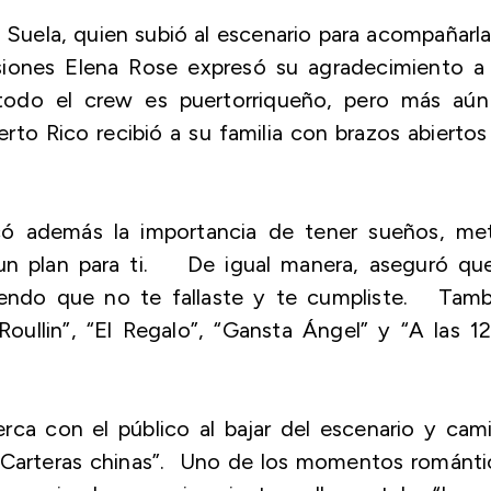
 Suela, quien subió al escenario para acompañarl
siones Elena Rose expresó su agradecimiento a 
 todo el crew es puertorriqueño, pero más aún
o Rico recibió a su familia con brazos abiertos
a.
có además la importancia de tener sueños, met
 un plan para ti. De igual manera, aseguró que
biendo que no te fallaste y te cumpliste. Tamb
oullin”, “El Regalo”, “Gansta Ángel” y “A las 1
erca con el público al bajar del escenario y cam
a “Carteras chinas”. Uno de los momentos románt