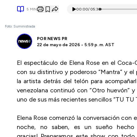
5
MIN
00:00
/
05:36
Foto: Suministrada
POR
NEWS PR
22 de mayo de 2026 • 5:59 p. m. AST
El espectáculo de Elena Rose en el Coca-C
con su distintivo y poderoso “Mantra” y el 
la artista detrás del telón para acompañ
venezolana continuó con “Otro huevón” y re
uno de sus más recientes sencillos “TU T
Elena Rose comenzó la conversación con el
noche, no saben, es un sueño hecho re
gracias! Preparamos este show con todo 