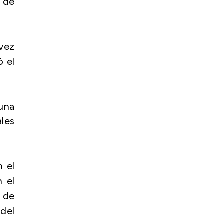
a de
vez
ó el
 una
ales
n el
n el
a de
del