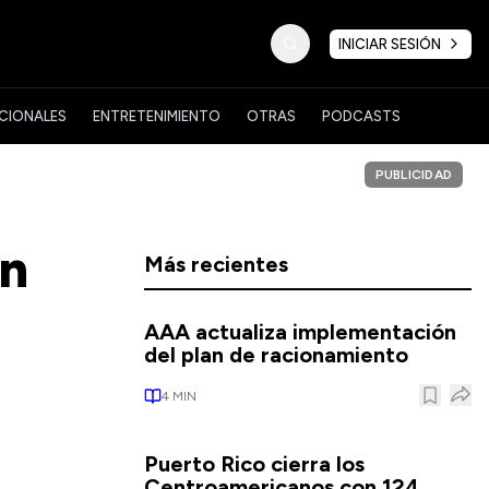
INICIAR SESIÓN
CIONALES
ENTRETENIMIENTO
OTRAS
PODCASTS
PUBLICIDAD
on
Más recientes
AAA actualiza implementación
del plan de racionamiento
4
MIN
Puerto Rico cierra los
Centroamericanos con 124