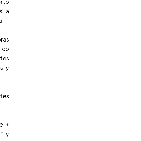
erto
í a
a.
ras
lico
ntes
z y
tes
ce +
e” y