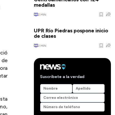
medallas
2
MIN
UPR Río Piedras pospone inicio
de clases
2
MIN
ició
a de
ora
etar
Suscríbete a la verdad
esta
mo,
ran