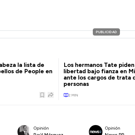
PUBLICIDAD
beza la lista de
Los hermanos Tate piden
bellos de People en
libertad bajo fianza en M
ante los cargos de trata 
personas
2
MIN
Opinión
Opinión
Raúl Márquez
News PR