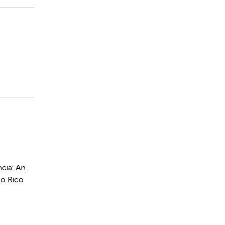
cia: An
to Rico