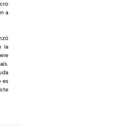
ucro
en a
nzó
 la
iere
ís.
uda
o es
este