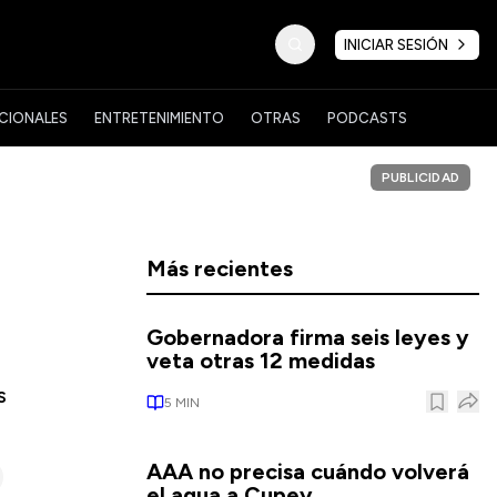
INICIAR SESIÓN
CIONALES
ENTRETENIMIENTO
OTRAS
PODCASTS
PUBLICIDAD
Más recientes
Gobernadora firma seis leyes y
veta otras 12 medidas
s
5
MIN
AAA no precisa cuándo volverá
el agua a Cupey