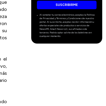
 que
SUSCRIBIRME
ado
Al someter tu correo electrónico, aceptas la Política
eza
de Privacidad y Términos y Condiciones de nuestro
portal. Al suscribirte, aceptas recibir información u
aron
ofertas especiales de productos o servicios de
NewsPR, Smart News LLC, sus afiliadas o de
 su
terceros. Podrás optar salirte de los boletines en
cualquier momento.
tos
 el
ivo,
omás
rio
endo