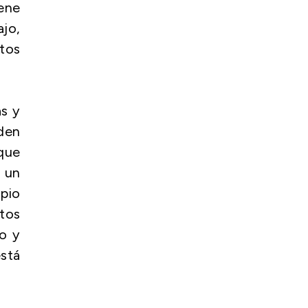
iene
ajo,
stos
as y
den
 que
 un
pio
tos
ío y
está