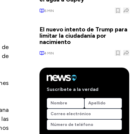
6
MIN
El nuevo intento de Trump para
limitar la ciudadanía por
nacimiento
o de
4
MIN
a de
nes
Suscríbete a la verdad
ana
 las
emos