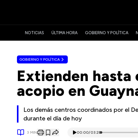
NOTICIAS
ÚLTIMA HORA
GOBIERNO Y POLÍTICA
GOBIERNO Y POLÍTICA
Extienden hasta 
acopio en Guayn
Los demás centros coordinados por el D
durante el día de hoy
3
MIN
00:00
/
03:28