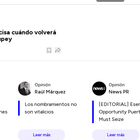
isa cuándo volverá
upey
Opinión
Opinión
Raúl Márquez
News PR
Los nombramientos no
[EDITORIAL] Esen
ones
son vitalicios
Opportunity Puer
Must Seize
Leer más
Leer más