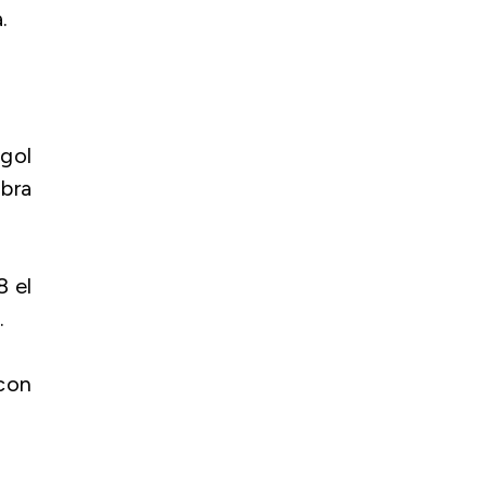
.
 gol
mbra
8 el
.
 con