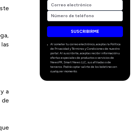
este
SUSCRIBIRME
ega,
 las
Al someter tu correo electrónico, aceptas la Política
de Privacidad y Términos y Condiciones de nuestro
portal. Al suscribirte, aceptas recibir información u
ofertas especiales de productos o servicios de
NewsPR, Smart News LLC, sus afiliadas o de
terceros. Podrás optar salirte de los boletines en
cualquier momento.
ay a
 de
que