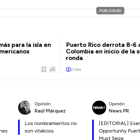
PUBLICIDAD
ás para la isla en
Puerto Rico derrota 8-6 
americanos
Colombia en inicio de la 
ronda
2
MIN
Opinión
Opinión
Raúl Márquez
News PR
Los nombramientos no
[EDITORIAL] Esen
ones
son vitalicios
Opportunity Puer
Must Seize