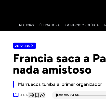
NOTICIAS
ÚLTIMA HORA
GOBIERNO Y POLÍTICA
DEPORTES
Francia saca a P
nada amistoso
Marruecos tumba al primer organizador
4
MIN
00:00
/
04:14