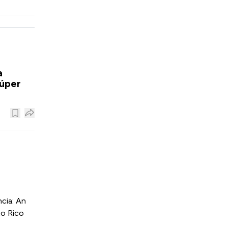
a
súper
cia: An
to Rico