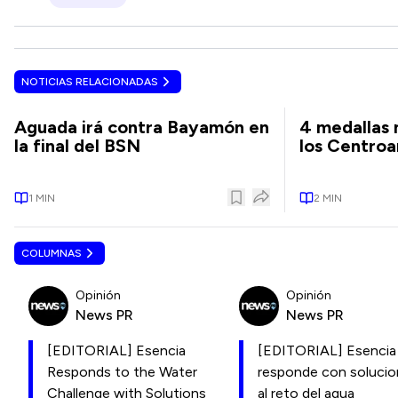
NOTICIAS RELACIONADAS
Aguada irá contra Bayamón en
4 medallas m
la final del BSN
los Centro
1
MIN
2
MIN
COLUMNAS
Opinión
Opinión
News PR
News PR
[EDITORIAL] Esencia
[EDITORIAL] Esencia
Responds to the Water
responde con soluci
Challenge with Solutions
al reto del agua