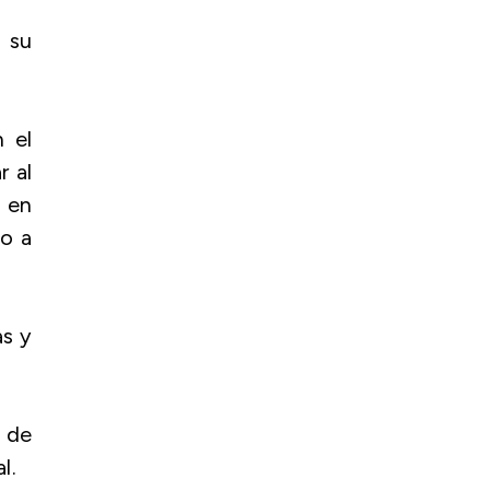
 su
 el
 al
s en
do a
as y
s de
l.