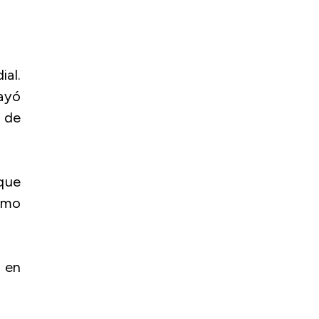
ial.
ayó
 de
que
omo
o en