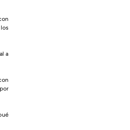
 con
los
al a
 con
por
Doué