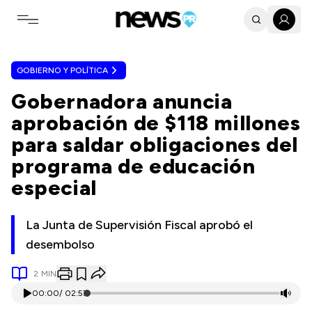
Toggle navigation menu
GOBIERNO Y POLÍTICA
Gobernadora anuncia
aprobación de $118 millones
para saldar obligaciones del
programa de educación
especial
La Junta de Supervisión Fiscal aprobó el
desembolso
2
MIN
00:00
/
02:57