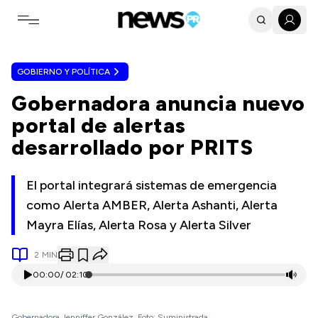
Toggle navigation menu
GOBIERNO Y POLÍTICA
Gobernadora anuncia nuevo
portal de alertas
desarrollado por PRITS
El portal integrará sistemas de emergencia
como Alerta AMBER, Alerta Ashanti, Alerta
Mayra Elías, Alerta Rosa y Alerta Silver
2
MIN
00:00
/
02:10
Gobernadora Jenniffer González. Foto: Suministrada